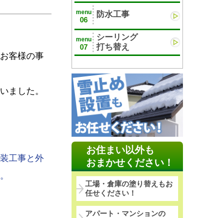
menu
防水工事
06
シーリング
menu
打ち替え
07
お客様の事
いました。
お住まい以外も
装工事と外
おまかせください！
。
工場・倉庫の塗り替えもお
任せください！
アパート・マンションの