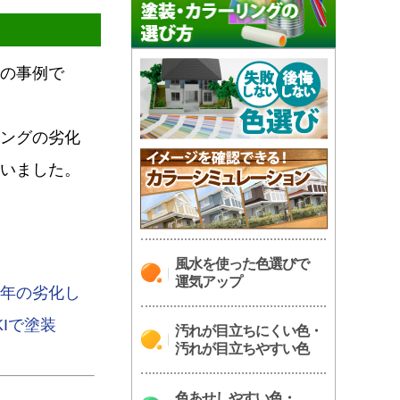
の事例で
ングの劣化
いました。
風水を使った色選びで
運気アップ
年の劣化し
Iで塗装
汚れが目立ちにくい色・
汚れが目立ちやすい色
色あせしやすい色・