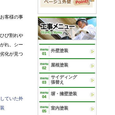
お客様の事
ひび割れや
がれ、シー
menu
外壁塗装
01
劣化が見つ
menu
屋根塗装
02
サイディング
menu
張替え
03
menu
塀・擁壁塗装
04
していた外
menu
装
室内塗装
05