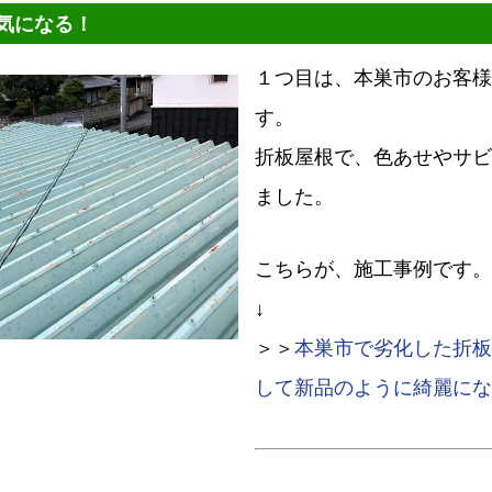
気になる！
１つ目は、本巣市のお客様
す。
折板屋根で、色あせやサビ
ました。
こちらが、施工事例です。
↓
＞＞
本巣市で劣化した折板
して新品のように綺麗にな