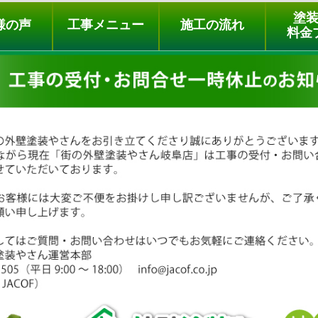
ュー
施工の流れ
会社概要
料金プラン
無料点検
塗
様の声
工事メニュー
施工の流れ
料金