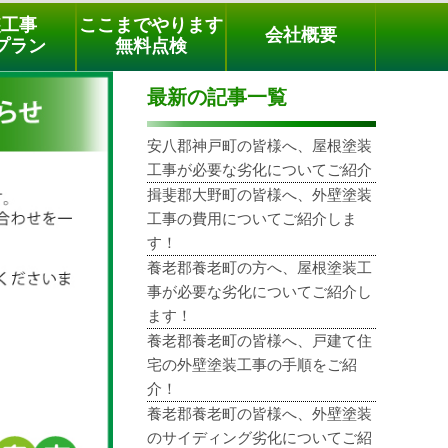
メールでのご相談
電話でのご相談
[9時～18時まで受付中]
装工事
ここまでやります
会社概要
03-3779-1505
phone
プラン
無料点検
最新の記事一覧
安八郡神戸町の皆様へ、屋根塗装
工事が必要な劣化についてご紹介
揖斐郡大野町の皆様へ、外壁塗装
工事の費用についてご紹介しま
す！
養老郡養老町の方へ、屋根塗装工
事が必要な劣化についてご紹介し
ます！
養老郡養老町の皆様へ、戸建て住
宅の外壁塗装工事の手順をご紹
介！
養老郡養老町の皆様へ、外壁塗装
のサイディング劣化についてご紹