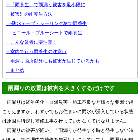
・「雨養生」で雨漏り被害を最小限に
・被害別の雨養生方法
-防水テープ・シーリング材で雨養生
-ビニール・ブルーシートで雨養生
・こんな業者に要注意！
・室内で行う雨養生の注意点
・雨漏り箇所以外にも被害が生じているかも
・まとめ
雨漏りの放置は被害を大きくするだけです
雨漏りは経年劣化・自然災害・施工不良など様々な要因で起
こりえますが、わずかでもお住まいに雨水が浸入している状態
は原因を特定し補修工事を行っていかなくてはなりません。
「雨漏りの被害が軽い」「雨漏りが発生する時と発生しない時
がある」等の理由で補修を先延ばしにしていても、雨漏りが自