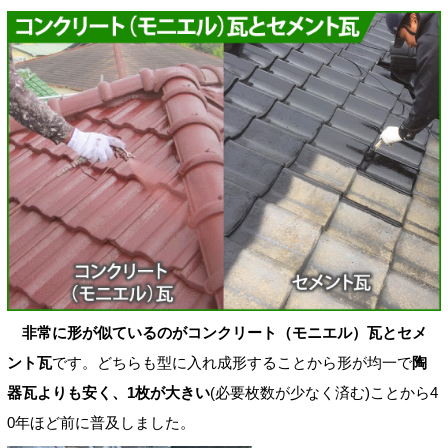
非常に形が似ているのがコンクリート（モニエル）瓦とセメ
ント瓦
です。どちらも型に入れ成形することから形が均一で
陶
器瓦よりも安く、1枚が大きい
(必要枚数が少なく済む)ことから4
0年ほど前に普及しました。