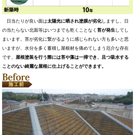
日当たりが良い面は
太陽光に晒され塗膜が劣化
しますし、日
の当たらない北面等はいつまでも乾くことなく
苔が発生
してし
まいます。苔が劣化に繋がるように感じられない方も多いと思
いますが、水分を多く蓄積し屋根材を痛めてしまう厄介な存在
です。
屋根塗装を行う際には苔や藻は一掃でき、且つ吸水する
ことのない綺麗な屋根に仕上げることができます。