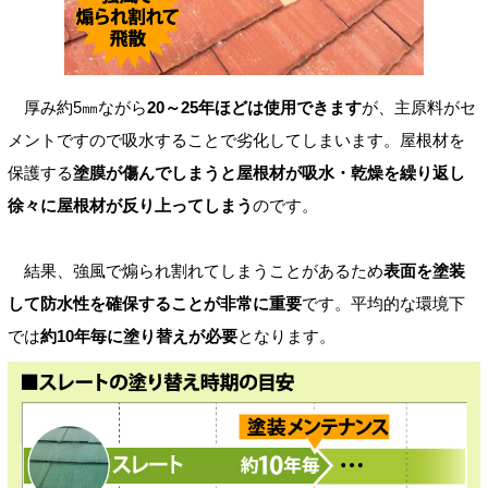
厚み約5㎜ながら
20～25年ほどは使用できます
が、主原料がセ
メントですので吸水することで劣化してしまいます。屋根材を
保護する
塗膜が傷んでしまうと屋根材が吸水・乾燥を繰り返し
徐々に屋根材が反り上ってしまう
のです。
結果、強風で煽られ割れてしまうことがあるため
表面を塗装
して防水性を確保することが非常に重要
です。平均的な環境下
では
約10年毎に塗り替えが必要
となります。