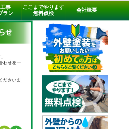
メールでのご相談
電話でのご相談
[9時～18時まで受付中]
装工事
ここまでやります
会社概要
03-3779-1505
phone
プラン
無料点検