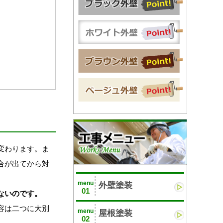
変わります。ま
合が出てから対
menu
外壁塗装
01
ないのです。
容は二つに大別
menu
屋根塗装
02