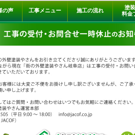
ュー
施工の流れ
会社概要
料金プラン
無料点検
塗
様の声
工事メニュー
施工の流れ
料金