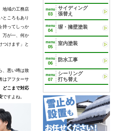
サイディング
、地域の工務店
menu
張替え
03
いところもあり
menu
を持ってしっか
塀・擁壁塗装
04
。万が一、何か
menu
室内塗装
けつけます」と
05
。
menu
防水工事
06
ら、悪い噂は致
シーリング
menu
者はアフターサ
打ち替え
07
、
どこまで対応
安
ですよね。