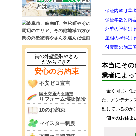
保証内容は業
保証年数と内
外壁の塗料別 
屋根の塗料別 
付帯部の施工箇
街の外壁塗装やさん
だからできる
本当にその
安心のお約束
業者によっ
不安ゼロ宣言
全く同じお住ま
国土交通大臣指定
リフォーム瑕疵保険
た、メンテナン
処しているのか
10のお約束
個々のお住ま
マイスター制度