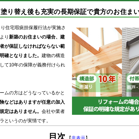
! 塗り替え後も充実の長期保証で貴方のお住ま
月より住宅瑕疵担保履行法が実施さ
より
新築のお住まいの場合、建
者が保証しなければならない範
明確となりました。
建物の構造
して10年の保障が義務付けられ
ームの方はどうなっているかと
険などはありますが任意の加入
規定はありません。
会社や業者
ラというのが実情です。
目次
【
非表示
】