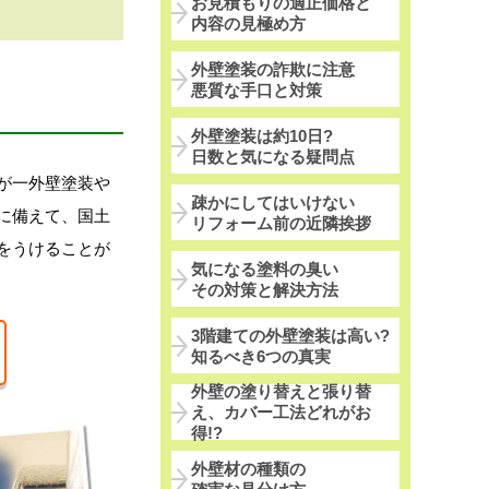
お見積もりの適正価格と
内容の見極め方
外壁塗装の詐欺に注意
悪質な手口と対策
外壁塗装は約10日?
日数と気になる疑問点
が一外壁塗装や
疎かにしてはいけない
に備えて、国土
リフォーム前の近隣挨拶
をうけることが
気になる塗料の臭い
その対策と解決方法
3階建ての外壁塗装は高い?
知るべき6つの真実
外壁の塗り替えと張り替
え、カバー工法どれがお
得!?
外壁材の種類の