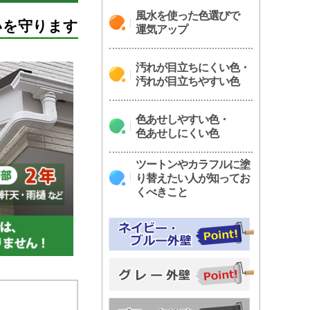
風水を使った色選びで
いを守ります
運気アップ
汚れが目立ちにくい色・
汚れが目立ちやすい色
色あせしやすい色・
色あせしにくい色
ツートンやカラフルに塗
り替えたい人が知ってお
くべきこと