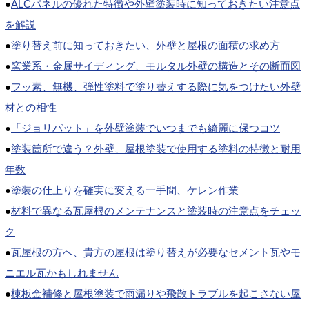
●
ALCパネルの優れた特徴や外壁塗装時に知っておきたい注意点
を解説
●
塗り替え前に知っておきたい、外壁と屋根の面積の求め方
●
窯業系・金属サイディング、モルタル外壁の構造とその断面図
●
フッ素、無機、弾性塗料で塗り替えする際に気をつけたい外壁
材との相性
●
「ジョリパット」を外壁塗装でいつまでも綺麗に保つコツ
●
塗装箇所で違う？外壁、屋根塗装で使用する塗料の特徴と耐用
年数
●
塗装の仕上りを確実に変える一手間、ケレン作業
●
材料で異なる瓦屋根のメンテナンスと塗装時の注意点をチェッ
ク
●
瓦屋根の方へ、貴方の屋根は塗り替えが必要なセメント瓦やモ
ニエル瓦かもしれません
●
棟板金補修と屋根塗装で雨漏りや飛散トラブルを起こさない屋