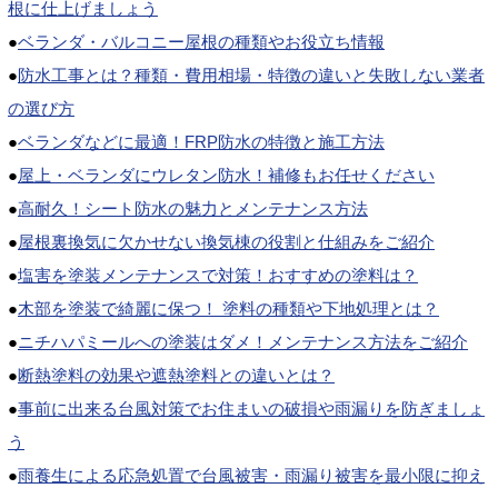
根に仕上げましょう
●
ベランダ・バルコニー屋根の種類やお役立ち情報
●
防水工事とは？種類・費用相場・特徴の違いと失敗しない業者
の選び方
●
ベランダなどに最適！FRP防水の特徴と施工方法
●
屋上・ベランダにウレタン防水！補修もお任せください
●
高耐久！シート防水の魅力とメンテナンス方法
●
屋根裏換気に欠かせない換気棟の役割と仕組みをご紹介
●
塩害を塗装メンテナンスで対策！おすすめの塗料は？
●
木部を塗装で綺麗に保つ！ 塗料の種類や下地処理とは？
●
ニチハパミールへの塗装はダメ！メンテナンス方法をご紹介
●
断熱塗料の効果や遮熱塗料との違いとは？
●
事前に出来る台風対策でお住まいの破損や雨漏りを防ぎましょ
う
●
雨養生による応急処置で台風被害・雨漏り被害を最小限に抑え