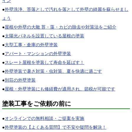
イン
●
外壁洗浄、苔落としで汚れを落として外壁の綺麗を蘇らせまし
ょう
●
屋根や外壁の大敵 苔・藻・カビの除去や対策法をご紹介
●
太陽光パネルを設置している屋根の塗装
●
大型工事・倉庫の外壁塗装
●
アパート・マンションの外壁塗装
●
スレート屋根を塗装して寿命を延ばす！
●
外壁塗装で暑さ対策・虫対策、夏を快適に過ごす
●
別荘の外壁塗装
●
屋根・外壁塗装にも修繕費が適用され、節税が可能です
塗装工事をご依頼の前に
●
オンラインでの無料相談・ご提案を実施
●
外壁塗装の【よくある質問】で不安や疑問を解決！