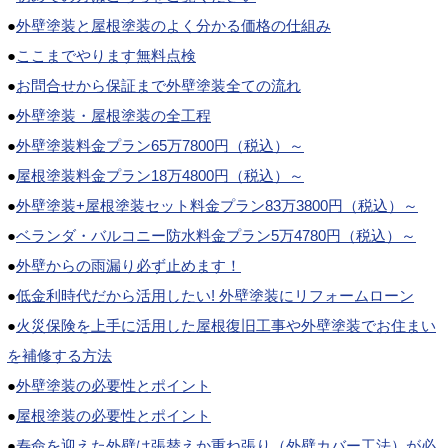
●
外壁塗装と屋根塗装のよく分かる価格の仕組み
●
ここまでやります無料点検
●
お問合せから保証まで外壁塗装全ての流れ
●
外壁塗装・屋根塗装の全工程
●
外壁塗装料金プラン65万7800円（税込）～
●
屋根塗装料金プラン18万4800円（税込）～
●
外壁塗装+屋根塗装セット料金プラン83万3800円（税込）～
●
ベランダ・バルコニー防水料金プラン5万4780円（税込）～
●
外壁からの雨漏り必ず止めます！
●
低金利時代だから活用したい! 外壁塗装にリフォームローン
●
火災保険を上手に活用した屋根復旧工事や外壁塗装でお住まい
を補修する方法
●
外壁塗装の必要性とポイント
●
屋根塗装の必要性とポイント
●
寿命を迎えた外壁は張替えか重ね張り（外壁カバー工法）が必