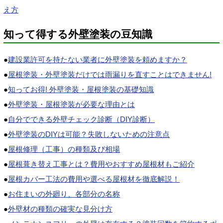
え方
知って得する外壁塗装の豆知識
●
建設業許可を持たない業者に外壁塗装を頼めますか？
●
屋根塗装・外壁塗装だけでは雨漏りを直すことはできません!
●
知ってお得! 外壁塗装・屋根塗装の基礎知識
●
外壁塗装・屋根塗装が必要な理由とは
●
自分でできる外壁チェック診断（DIY診断）
●
外壁塗装のDIYは可能？失敗しないための注意点
●
屋根修理（工事）の種類及び相場
●
屋根葺き替え工事とは？費用やおすすめ屋根材もご紹介
●
屋根カバー工法の費用や選べる屋根材を徹底解説！
●
お住まいの外廻り、各部分の名称
●
外壁材の種類の確実な見分け方