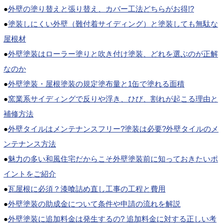
●
外壁の塗り替えと張り替え、カバー工法どちらがお得!?
●
塗装しにくい外壁（難付着サイディング）と塗装しても無駄な
屋根材
●
外壁塗装はローラー塗りと吹き付け塗装、どれを選ぶのが正解
なのか
●
外壁塗装・屋根塗装の規定塗布量と1缶で塗れる面積
●
窯業系サイディングで反りや浮き、ひび、割れが起こる理由と
補修方法
●
外壁タイルはメンテナンスフリー?塗装は必要?外壁タイルのメ
ンテナンス方法
●
魅力の多い和風住宅だからこそ外壁塗装前に知っておきたいポ
イントをご紹介
●
瓦屋根に必須？漆喰詰め直し工事の工程と費用
●
外壁塗装の助成金について条件や申請の流れを解説
●
外壁塗装に追加料金は発生するの? 追加料金に対する正しい考