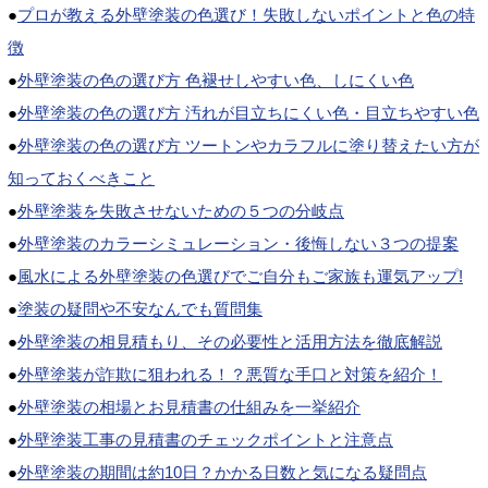
●
プロが教える外壁塗装の色選び！失敗しないポイントと色の特
徴
●
外壁塗装の色の選び方 色褪せしやすい色、しにくい色
●
外壁塗装の色の選び方 汚れが目立ちにくい色・目立ちやすい色
●
外壁塗装の色の選び方 ツートンやカラフルに塗り替えたい方が
知っておくべきこと
●
外壁塗装を失敗させないための５つの分岐点
●
外壁塗装のカラーシミュレーション・後悔しない３つの提案
●
風水による外壁塗装の色選びでご自分もご家族も運気アップ!
●
塗装の疑問や不安なんでも質問集
●
外壁塗装の相見積もり、その必要性と活用方法を徹底解説
●
外壁塗装が詐欺に狙われる！？悪質な手口と対策を紹介！
●
外壁塗装の相場とお見積書の仕組みを一挙紹介
●
外壁塗装工事の見積書のチェックポイントと注意点
●
外壁塗装の期間は約10日？かかる日数と気になる疑問点