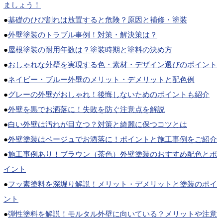
ましょう！
●
基礎のひび割れは放置すると危険？原因と補修・塗装
●
外壁塗装のトラブル事例！対策・解決策は？
●
屋根塗装の耐用年数は？塗装時期と塗料の決め方
●
おしゃれな外壁を実現する色・素材・デザイン選びのポイント
●
ネイビー・ブルー外壁のメリット・デメリットと配色例
●
グレーの外壁がおしゃれ！後悔しないためのポイントも紹介
●
外壁を黒でお洒落に！失敗を防ぐ注意点を解説
●
白い外壁は汚れが目立つ？対策と綺麗に保つコツとは
●
外壁塗装はベージュでお洒落に！ポイントと施工事例をご紹介
●
施工事例あり！ブラウン（茶色）外壁塗装のおすすめ配色とポ
イント
●
フッ素塗料を深堀り解説！メリット・デメリットと塗装のポイ
ント
●
弾性塗料を解説！モルタル外壁に向いている？メリットや注意