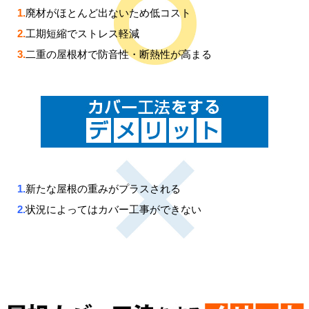
1.
廃材がほとんど出ないため低コスト
2.
工期短縮でストレス軽減
3.
二重の屋根材で防音性・断熱性が高まる
1.
新たな屋根の重みがプラスされる
2.
状況によってはカバー工事ができない