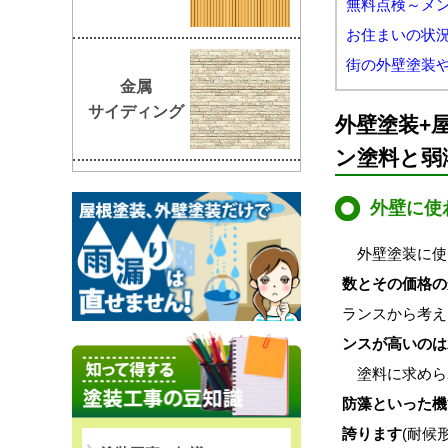
無料点検～メ
お住まいの状
街の外壁塗装
金属
サイディング
外壁塗装+
ン塗料と弱
外壁に使
外壁塗装に使
数とその価格の
ランスから考え
ンスが高いのは
塗料に求めら
防藻といった機
誇ります
(耐候