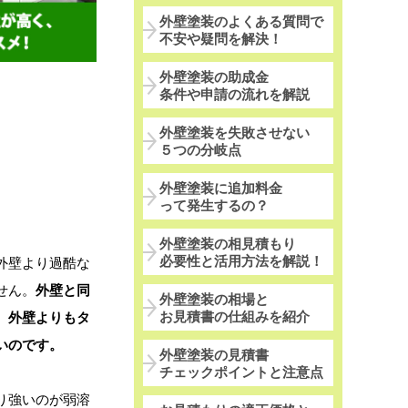
外壁塗装のよくある質問で
不安や疑問を解決！
外壁塗装の助成金
条件や申請の流れを解説
外壁塗装を失敗させない
５つの分岐点
外壁塗装に追加料金
って発生するの？
外壁塗装の相見積もり
必要性と活用方法を解説！
外壁より過酷な
せん。
外壁と同
外壁塗装の相場と
お見積書の仕組みを紹介
、外壁よりもタ
いのです。
外壁塗装の見積書
チェックポイントと注意点
り強いのが弱溶