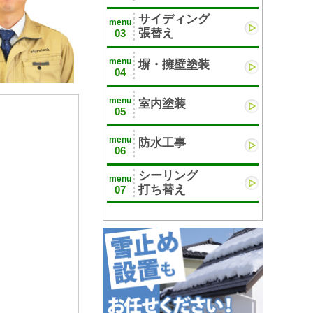
サイディング
menu
張替え
03
menu
塀・擁壁塗装
04
menu
室内塗装
05
menu
防水工事
06
シーリング
menu
打ち替え
07