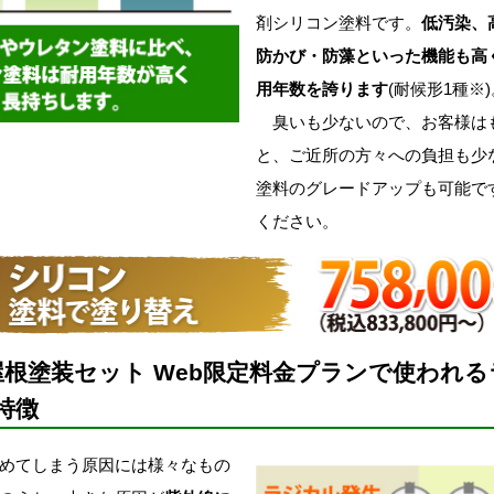
剤シリコン塗料です。
低汚染、
防かび・防藻といった機能も高
用年数を誇ります
(耐候形1種※)
臭いも少ないので、お客様は
と、ご近所の方々への負担も少
塗料のグレードアップも可能で
ください。
屋根塗装セット Web限定料金プランで使われ
特徴
めてしまう原因には様々なもの