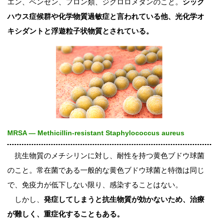
エン、ベンゼン、フロン類、ジクロロメタンのこと。
シック
ハウス症候群や化学物質過敏症と言われている他、光化学オ
キシダントと浮遊粒子状物質とされている。
MRSA ― Methicillin-resistant Staphylococcus aureus
抗生物質のメチシリンに対し、耐性を持つ黄色ブドウ球菌
のこと。常在菌である一般的な黄色ブドウ球菌と特徴は同じ
で、免疫力が低下しない限り、感染することはない。
しかし、
発症してしまうと抗生物質が効かないため、治療
が難しく、重症化することもある。