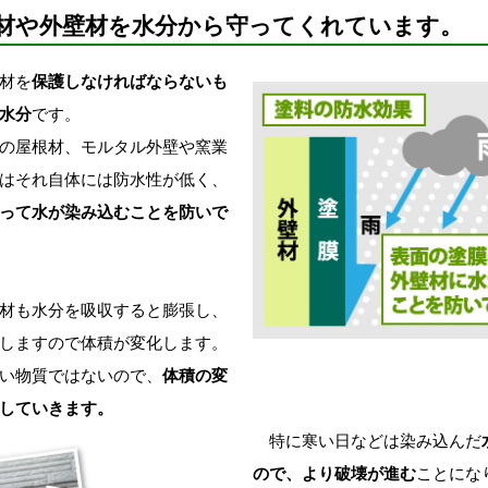
材や外壁材を水分から守ってくれています。
材を
保護しなければならないも
水分
です。
の屋根材、モルタル外壁や窯業
はそれ自体には防水性が低く、
って水が染み込むことを防いで
材も水分を吸収すると膨張し、
しますので体積が変化します。
い物質ではないので、
体積の変
していきます。
特に寒い日などは染み込んだ
ので、より破壊が進む
ことにな