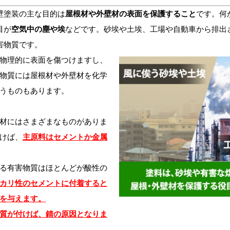
塗装の主な目的は
屋根材や外壁材の表面を保護すること
です。何
目が
空気中の塵や埃
などです。砂埃や土埃、工場や自動車から排出
害物質です。
物理的に表面を傷つけますし、
物質には屋根材や外壁材を化学
うものもあります。
材にはさまざまなものがありま
けば、
主原料はセメントか金属
る有害物質はほとんどが酸性の
カリ性のセメントに付着すると
を与えます。
質が付けば、錆の原因となりま