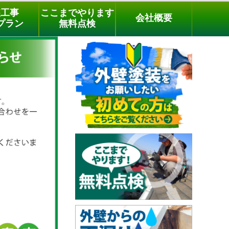
メールでのご相談
電話でのご相談
[9時～18時まで受付中]
装工事
ここまでやります
会社概要
03-3779-1505
phone
プラン
無料点検