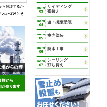
サイディング
から保護するか
menu
張替え
03
された煤煙とそ
menu
塀・擁壁塗装
04
menu
室内塗装
05
menu
防水工事
06
シーリング
menu
打ち替え
07