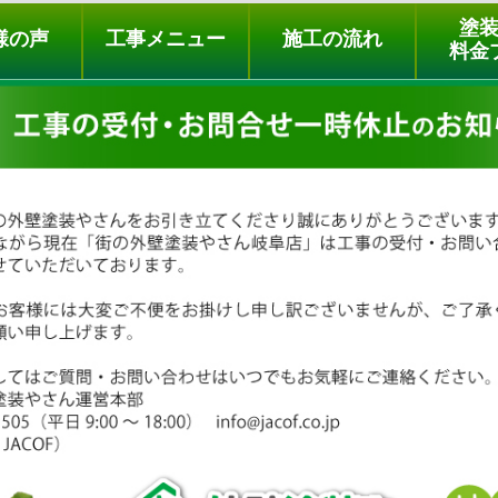
ュー
施工の流れ
会社概要
料金プラン
無料点検
塗
様の声
工事メニュー
施工の流れ
料金