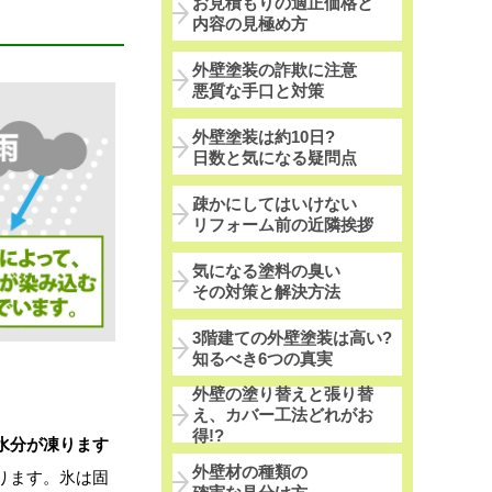
お見積もりの適正価格と
内容の見極め方
外壁塗装の詐欺に注意
悪質な手口と対策
外壁塗装は約10日?
日数と気になる疑問点
疎かにしてはいけない
リフォーム前の近隣挨拶
気になる塗料の臭い
その対策と解決方法
3階建ての外壁塗装は高い?
知るべき6つの真実
外壁の塗り替えと張り替
え、カバー工法どれがお
得!?
水分が凍ります
外壁材の種類の
ります。氷は固