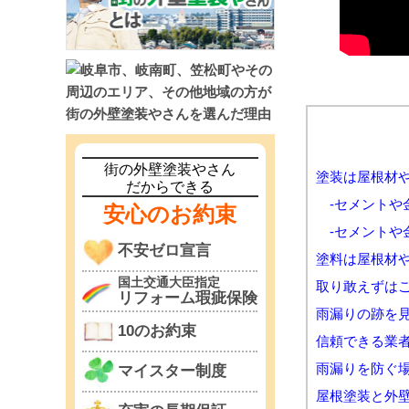
街の外壁塗装やさん
塗装は屋根材
だからできる
-セメントや
安心のお約束
-セメントや
不安ゼロ宣言
塗料は屋根材
国土交通大臣指定
取り敢えずは
リフォーム瑕疵保険
雨漏りの跡を
10のお約束
信頼できる業
雨漏りを防ぐ
マイスター制度
屋根塗装と外