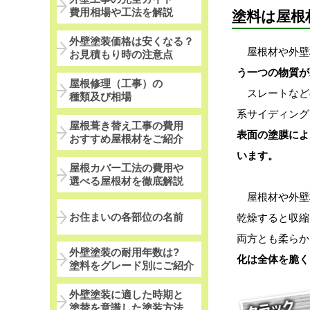
費用相場や工法を解説
塗料は屋根
外壁塗装価格は安くなる？
屋根材や外壁
お見積もり時の注意点
う一つの物質が
屋根修理（工事）の
スレートなど
種類及び相場
系サイディング
屋根葺き替え工事の費用
表面の塗膜によ
おすすめ屋根材をご紹介
います。
屋根カバー工法の費用や
選べる屋根材を徹底解説
屋根材や外壁
お住まいの各部位の名前
乾燥すると収縮
両方とも柔らか
外壁塗装の耐用年数は?
化は全体を脆く
塗料をグレード別にご紹介
外壁塗装に適した時期と
塗替を意識した塗装方法