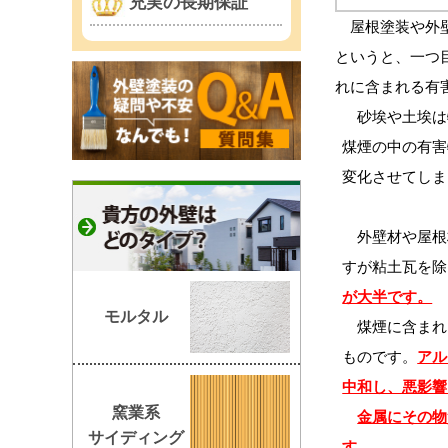
充実の長期保証
屋根塗装や外壁
というと、一つ
れに含まれる有
砂埃や土埃は
煤煙の中の有害
変化させてしま
外壁材や屋根
すが粘土瓦を除
が大半です。
モルタル
煤煙に含まれ
ものです。
アル
中和し、悪影響
窯業系
金属にその物
サイディング
す。