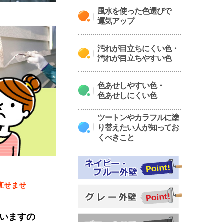
風水を使った色選びで
運気アップ
汚れが目立ちにくい色・
汚れが目立ちやすい色
色あせしやすい色・
色あせしにくい色
ツートンやカラフルに塗
り替えたい人が知ってお
くべきこと
直せませ
いますの