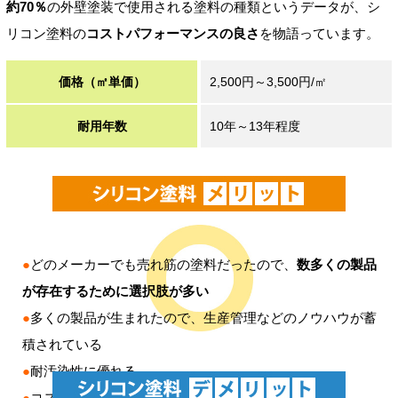
約70％
の外壁塗装で使用される塗料の種類というデータが、シ
リコン塗料の
コストパフォーマンスの良さ
を物語っています。
価格（㎡単価）
2,500円～3,500円/㎡
耐用年数
10年～13年程度
●
どのメーカーでも売れ筋の塗料だったので、
数多くの製品
が存在するために選択肢が多い
●
多くの製品が生まれたので、生産管理などのノウハウが蓄
積されている
●
耐汚染性に優れる
●
コストパフォーマンスが格段に良い