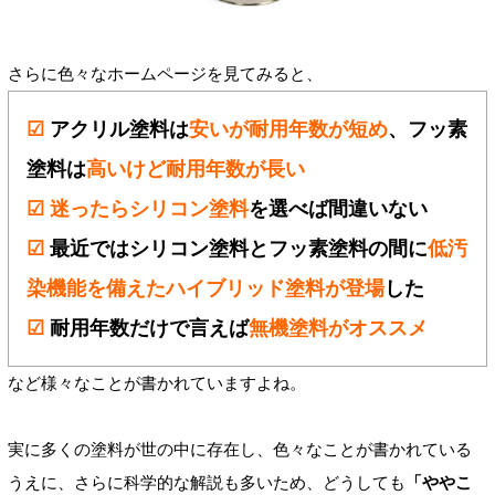
さらに色々なホームページを見てみると、
☑
アクリル塗料は
安いが耐用年数が短め
、フッ素
塗料は
高いけど耐用年数が長い
☑
迷ったらシリコン塗料
を選べば間違いない
☑
最近ではシリコン塗料とフッ素塗料の間に
低汚
染機能を備えたハイブリッド塗料が登場
した
☑
耐用年数だけで言えば
無機塗料がオススメ
など様々なことが書かれていますよね。
実に多くの塗料が世の中に存在し、色々なことが書かれている
うえに、さらに科学的な解説も多いため、どうしても
「ややこ