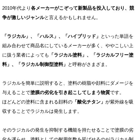
2010年代より
各メーカーがこぞって新製品を投入しており、競
争が激しいジャンル
と言えるかもしれません。
「ラジカル」、「ハルス」、「ハイブリッド」
といった単語を
組み合わせて商品名にしているメーカーが多く、ややこしい上
に扱う業者によっても
「ラジカル塗料」、「ラジカルフリー塗
料」、「ラジカル制御型塗料」
と呼称がさまざま。
ラジカルを簡単に説明すると、塗料の樹脂や顔料にダメージを
与えることで
塗膜の劣化を引き起こしてしまう物質
です。
ほどんどの塗料に含まれる顔料の
「酸化チタン」
が紫外線を吸
収することでラジカルは発生します。
そのラジカルの発生を抑制する機能を持たせることで塗膜の劣
化を遅らせ、塗料としての耐用年数を延ばせるのがラジカル制