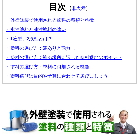
目次
【
非表示
】
・外壁塗装で使用される塗料の種類と特徴
・水性塗料と油性塗料の違い
・1液型、2液型とは？
・塗料の選び方：艶ありと艶無し
・塗料の選び方：塗る場所に適した塗料選びのポイント
・塗料の選び方：塗料に付加される機能
・塗料選びは目的や予算に合わせて選びましょう