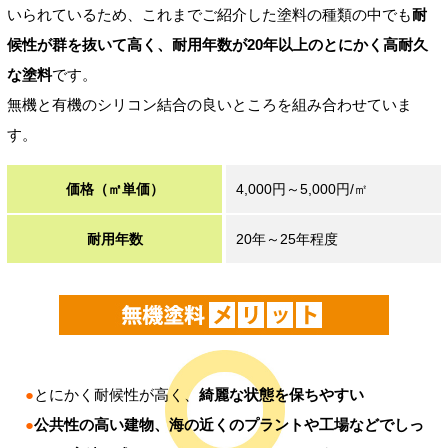
いられているため、これまでご紹介した塗料の種類の中でも
耐
候性が群を抜いて高く、耐用年数が20年以上のとにかく高耐久
な塗料
です。
無機と有機のシリコン結合の良いところを組み合わせていま
す。
価格（㎡単価）
4,000円～5,000円/㎡
耐用年数
20年～25年程度
●
とにかく耐候性が高く、
綺麗な状態を保ちやすい
●
公共性の高い建物、海の近くのプラントや工場などでしっ