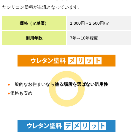
たシリコン塗料が主流となっています。
価格（㎡単価）
1,800円～2,500円/㎡
耐用年数
7年～10年程度
●
一般的なお住まいなら
塗る場所を選ばない汎用性
●
価格も安め