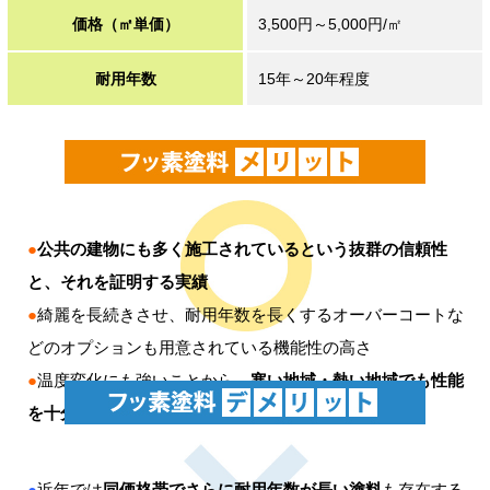
価格（㎡単価）
3,500円～5,000円/㎡
耐用年数
15年～20年程度
●
公共の建物にも多く施工されているという抜群の信頼性
と、それを証明する実績
●
綺麗を長続きさせ、耐用年数を長くするオーバーコートな
どのオプションも用意されている機能性の高さ
●
温度変化にも強いことから、
寒い地域・熱い地域でも性能
を十分に発揮できる
●
近年では
同価格帯でさらに耐用年数が長い塗料
も存在する