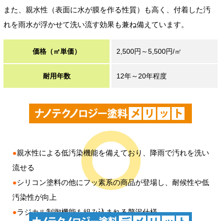
また、親水性（表面に水が膜を作る性質）も高く、付着した汚
れを雨水が浮かせて洗い流す効果も兼ね備えています。
価格（㎡単価）
2,500円～5,500円/㎡
耐用年数
12年～20年程度
●
親水性による低汚染機能を備えており、降雨で汚れを洗い
流せる
●
シリコン塗料の他にフッ素系の商品が登場し、耐候性や低
汚染性が向上
●
ラジカル制御機能も組み込まれる贅沢仕様