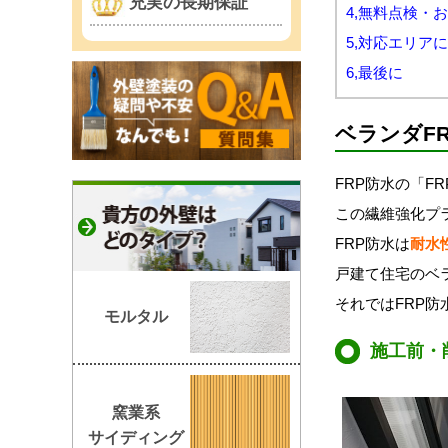
充実の長期保証
4,無料点検・
5,対応エリア
6,最後に
ベランダF
FRP防水の「F
この繊維強化
プ
FRP防水は
耐水
戸建て住宅のベ
それではFRP防
モルタル
施工前・
窯業系
サイディング