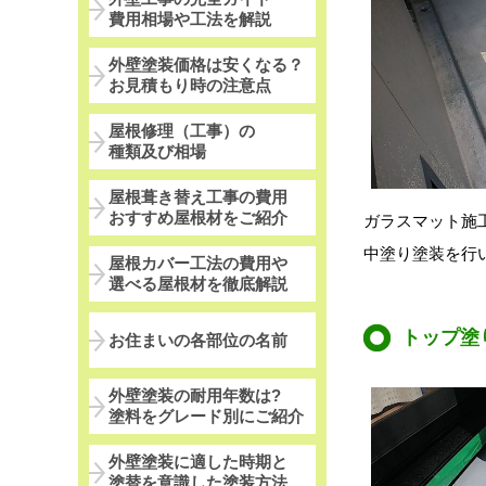
費用相場や工法を解説
外壁塗装価格は安くなる？
お見積もり時の注意点
屋根修理（工事）の
種類及び相場
屋根葺き替え工事の費用
おすすめ屋根材をご紹介
ガラスマット施
中塗り塗装を行
屋根カバー工法の費用や
選べる屋根材を徹底解説
トップ塗
お住まいの各部位の名前
外壁塗装の耐用年数は?
塗料をグレード別にご紹介
外壁塗装に適した時期と
塗替を意識した塗装方法