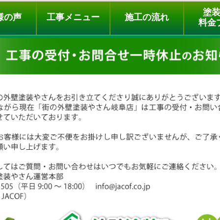
ュー
施工の流れ
会社概要
料金プラン
無料点検
塗
様の声
工事メニュー
施工の流れ
料金