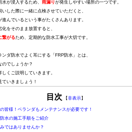
雨水が
浸入するため、
雨漏り
が発生しやすい場所の一つです。
伺いした際に一緒に
点検させていただくと、
が進んでいるという事が
たくさんあります。
劣化をそのまま放置すると、
に繋がる
ため、定期的な防水工事が大切です。
ランダ防水でよく耳にする「FRP防水」とは、
なのでしょうか？
詳しくご説明していきます。
見ていきましょう！
目次
【
非表示
】
町の皆様！ベランダもメンテナンスが必要です！
RP防水の施工手順をご紹介
悩みではありませんか？