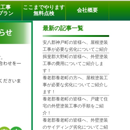
メールでのご相談
電話でのご相談
[9時～18時まで受付中]
装工事
ここまでやります
会社概要
03-3779-1505
phone
プラン
無料点検
最新の記事一覧
安八郡神戸町の皆様へ、屋根塗装
工事が必要な劣化についてご紹介
揖斐郡大野町の皆様へ、外壁塗装
工事の費用についてご紹介しま
す！
養老郡養老町の方へ、屋根塗装工
事が必要な劣化についてご紹介し
ます！
養老郡養老町の皆様へ、戸建て住
宅の外壁塗装工事の手順をご紹
介！
養老郡養老町の皆様へ、外壁塗装
のサイディング劣化についてご紹