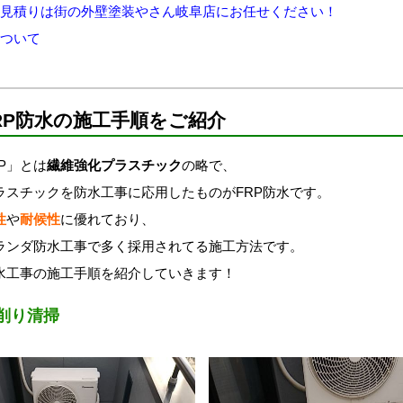
お見積りは街の外壁塗装やさん岐阜店にお任せください！
について
RP防水の施工手順をご紹介
RP」とは
繊維強化
プラスチック
の略で、
ラスチックを防水工事に応用したものがFRP防水です。
性
や
耐候性
に優れており、
ランダ防水工事で多く採用されてる施工方法です。
水工事の
施工手順を紹介していきます！
削り清掃