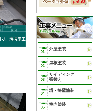
menu
外壁塗装
01
menu
屋根塗装
02
サイディング
menu
張替え
03
menu
塀・擁壁塗装
04
menu
室内塗装
05