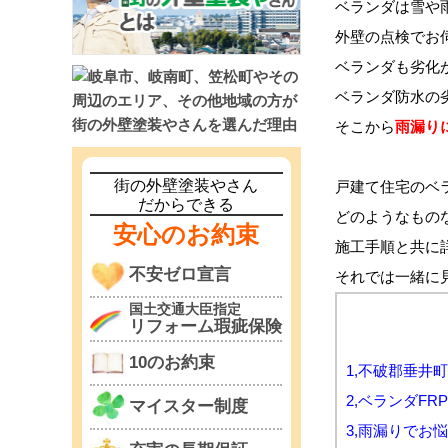
ベランダは雪や
外壁の点検でお
ベランダも
劣化
ベランダ防水の
そこから
雨漏り
街の外壁塗装やさん
戸建て
住宅のベ
だからできる
どのようなもの
安心のお約束
施工手順と共に
不安ゼロ宣言
それでは一緒に
国土交通大臣指定
リフォーム瑕疵保険
10のお約束
1,不破郡垂井
2,ベランダF
マイスター制度
3,雨漏りでお