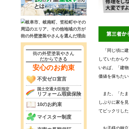
「同じ頃に建
街の外壁塗装やさん
だからできる
していたからウ
安心のお約束
いれば、「建物
価値を保ちたい
不安ゼロ宣言
国土交通大臣指定
また、「たま
リフォーム瑕疵保険
しぶりに家を見
10のお約束
てビックリした
マイスター制度
お子様の独立