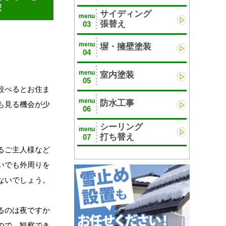
サイディング
menu
張替え
03
menu
塀・擁壁塗装
04
menu
室内塗装
05
較べるとお住ま
menu
防水工事
も見る機会が少
06
シーリング
menu
打ち替え
07
るご主人様など
いでも外周りを
ないでしょう。
るのは夜ですか
ので、観察でき