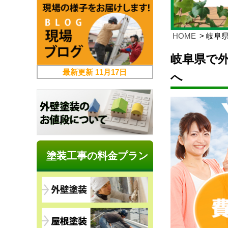
HOME
岐阜
岐阜県で
最新更新
11月17日
へ
塗装工事の料金プラン