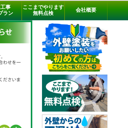
メールでのご相談
電話でのご相談
[9時～18時まで受付中]
装工事
ここまでやります
会社概要
03-3779-1505
phone
プラン
無料点検