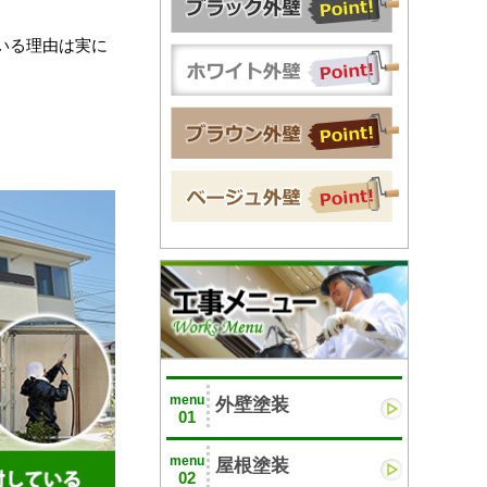
いる理由は実に
menu
外壁塗装
01
menu
屋根塗装
02