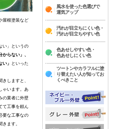
風水を使った色選びで
運気アップ
や屋根塗装など
汚れが目立ちにくい色・
汚れが目立ちやすい色
ない」というの
色あせしやすい色・
分からない」、
色あせしにくい色
ない」
といった
ツートンやカラフルに塗
り替えたい人が知ってお
くべきこと
聞きしますと、
しゃいます。あ
みの業者に外壁
てて工事を頼ん
必要な工事なの
聞きます。