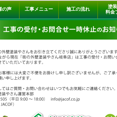
ュー
施工の流れ
会社概要
料金プラン
無料点検
塗
様の声
工事メニュー
施工の流れ
料金