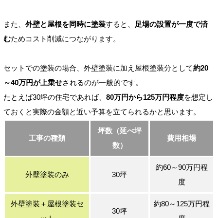
また、
外壁と屋根を同時に塗装
すると、
足場の設置が一度で済
む
ためコスト削減につながります。
セットでの塗装の場合、外壁塗装に加え屋根塗装分として
約20
～40万円が上乗せ
されるのが一般的です。
たとえば30坪の住宅であれば、
80万円から125万円程度
を想定し
ておくと実際の金額と近い予算を立てられるかと思います。
坪数（延べ坪
工事の種類
費用相場
数）
約60～90万円程
外壁塗装のみ
30坪
度
外壁塗装＋屋根塗装セ
約80～125万円程
30坪