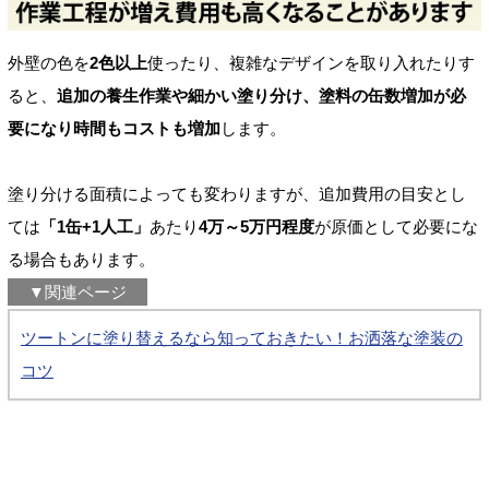
外壁の色を
2色以上
使ったり、複雑なデザインを取り入れたりす
ると、
追加の養生作業や細かい塗り分け、塗料の缶数増加が必
要になり時間もコストも増加
します。
塗り分ける面積によっても変わりますが、追加費用の目安とし
ては
「1缶+1人工」
あたり
4万～5万円程度
が原価として必要にな
る場合もあります。
▼関連ページ
ツートンに塗り替えるなら知っておきたい！お洒落な塗装の
コツ