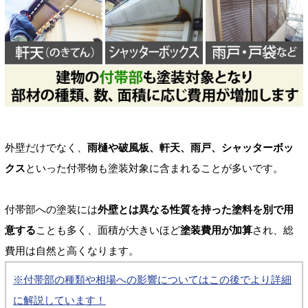
外壁だけでなく、
雨樋や破風板、軒天、雨戸、シャッターボッ
クス
といった付帯物も塗装対象に含まれることが多いです。
付帯部への塗装には
外壁とは異なる性質を持った塗料を別で用
意する
ことも多く、面積が大きいほど
塗装費用が加算
され、総
費用は自然と高くなります。
※付帯部の種類や相場への影響についてはこの後でより詳細
に解説しています！