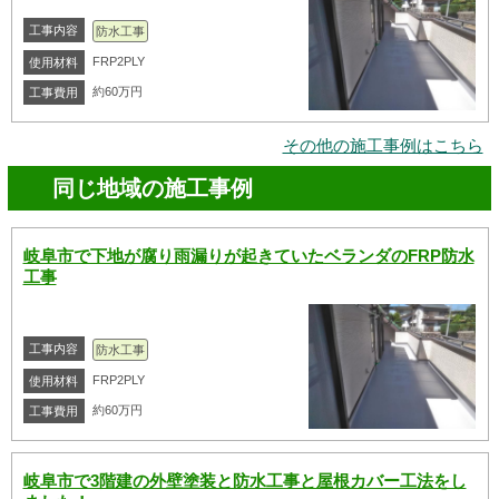
工事内容
防水工事
FRP2PLY
使用材料
約60万円
工事費用
その他の施工事例はこちら
同じ地域の施工事例
岐阜市で下地が腐り雨漏りが起きていたベランダのFRP防水
工事
工事内容
防水工事
FRP2PLY
使用材料
約60万円
工事費用
岐阜市で3階建の外壁塗装と防水工事と屋根カバー工法をし