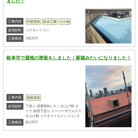
ました！
工事内容
外壁塗装
防水工事
その他
コスモシリコン
使用材料
195万円
工事費用
岐阜市で屋根の塗装をしました！新築みたいになりました！
工事内容
屋根塗装
下塗り 浸透型Mレタン 仕上げ材 ガ
使用材料
イナ 鉄部下塗り スーパーザウルスⅡ
仕上げ材 コスモマイルドシリコン2
約135万
工事費用