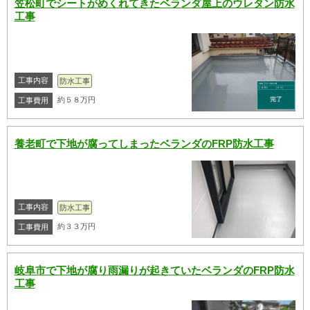
笠松町でシートがめくれてきたベランダ屋上のウレタン防水
工事
工事内容
防水工事
約５８万円
工事費用
養老町で下地が腐ってしまったベランダのFRP防水工事
工事内容
防水工事
約３３万円
工事費用
岐阜市で下地が腐り雨漏りが起きていたベランダのFRP防水
工事