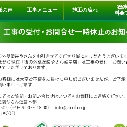
ュー
施工の流れ
会社概要
料金プラン
無料点検
塗
様の声
工事メニュー
施工の流れ
料金