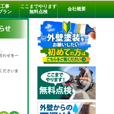
メールでのご相談
電話でのご相談
[9時～18時まで受付中]
装工事
ここまでやります
会社概要
03-3779-1505
phone
プラン
無料点検