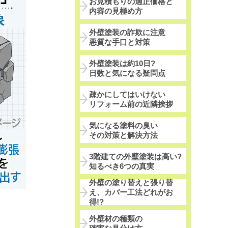
お見積もりの適正価格と
内容の見極め方
外壁塗装の詐欺に注意
悪質な手口と対策
外壁塗装は約10日?
日数と気になる疑問点
疎かにしてはいけない
リフォーム前の近隣挨拶
気になる塗料の臭い
その対策と解決方法
3階建ての外壁塗装は高い?
知るべき6つの真実
外壁の塗り替えと張り替
え、カバー工法どれがお
得!?
外壁材の種類の