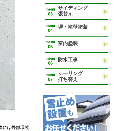
サイディング
menu
張替え
03
menu
塀・擁壁塗装
04
menu
室内塗装
05
menu
防水工事
06
シーリング
menu
打ち替え
07
際には外部環境