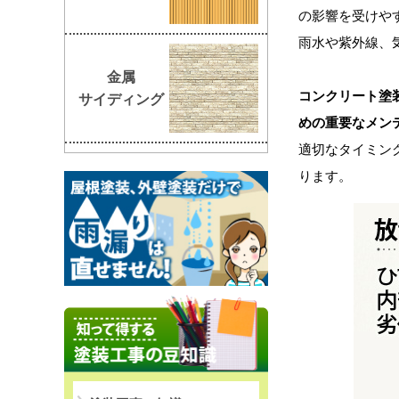
の影響を受けや
雨水や紫外線、
金属
コンクリート塗
サイディング
めの重要なメン
適切なタイミン
ります。