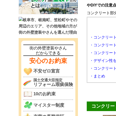
やDIYでの注意
コンクリート部
・コンクリー
・コンクリー
街の外壁塗装やさん
・コンクリー
だからできる
安心のお約束
・デザイン性
・コンクリート
不安ゼロ宣言
・まとめ
国土交通大臣指定
リフォーム瑕疵保険
10のお約束
マイスター制度
コンクリー