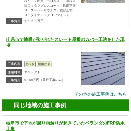
根１・２回目：コロベスト、屋根３
回目：タフグロスコート、鉄部下塗
り：スーパーザウルス、鉄部上塗
り：ダイナミックTOPマイルド
約１５３万円
工事費用
山県市で塗膜が剥がれたスレート屋根のカバー工法をした現
場
工事内容
屋根材
屋根塗装
ガルテクト
使用材料
約209万円（屋根工事のみ）
工事費用
その他の施工事例はこちら
同じ地域の施工事例
岐阜市で下地が腐り雨漏りが起きていたベランダのFRP防水
工事