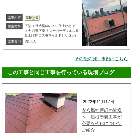
工事内容
屋根塗装
下塗り 浸透型Mレタン 仕上げ材 ガ
使用材料
イナ 鉄部下塗り スーパーザウルスⅡ
仕上げ材 コスモマイルドシリコン2
約135万
工事費用
その他の施工事例はこちら
この工事と同じ工事を行っている現場ブログ
2022年11月17日
安八郡神戸町の皆様
へ、屋根塗装工事が
必要な劣化について
ご紹介