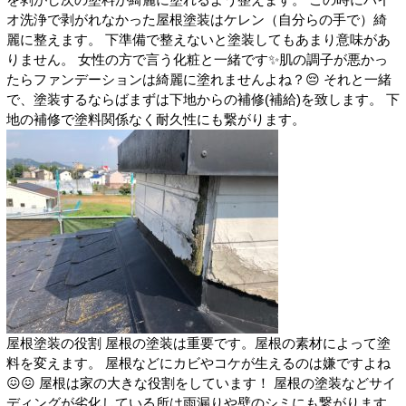
オ洗浄で剥がれなかった屋根塗装はケレン（自分らの手で）綺
麗に整えます。 下準備で整えないと塗装してもあまり意味があ
りません。 女性の方で言う化粧と一緒です✨肌の調子が悪かっ
たらファンデーションは綺麗に塗れませんよね？😔 それと一緒
で、塗装するならばまずは下地からの補修(補給)を致します。 下
地の補修で塗料関係なく耐久性にも繋がります。
屋根塗装の役割 屋根の塗装は重要です。屋根の素材によって塗
料を変えます。 屋根などにカビやコケが生えるのは嫌ですよね
😖😖 屋根は家の大きな役割をしています！ 屋根の塗装などサイ
ディングが劣化している所は雨漏りや壁のシミにも繋がります