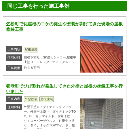
同じ工事を行った施工事例
笠松町で瓦屋根のコケの発生や塗装が剥げてきた現場の屋根
塗装工事
工事内容
屋根塗装
屋根下塗り：SK強化シーラー,屋根中
使用材料
上塗り：アレスダイナミックルーフ
約３８万円
工事費用
養老町でひび割れが発生してきた外壁と屋根の塗装工事を行
いました
工事内容
外壁塗装
屋根塗装
外壁下塗り：ダイナミックフィラ
使用材料
ー、外壁中上塗り：ダイナミックTO
P、軒：セラマイルド、付帯下塗
り：スーパーザウルス、付帯中上塗
り：ダイナミックTOPマイルド、屋