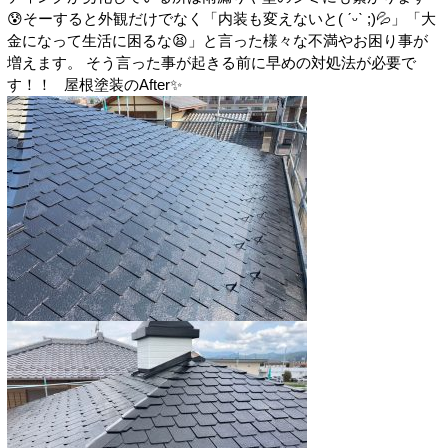
😰そーすると外観だけでなく「内装も変えないと( ˊᵕˋ ;)💦」「大
金になって生活に困るな😫」と言った様々な不満やお困り事が
増えます。 そう言った事が起きる前に早めの対処法が必要で
す！！ 屋根塗装のAfter✨