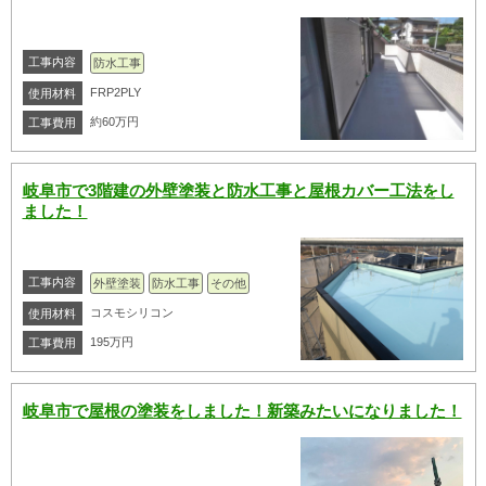
工事内容
防水工事
FRP2PLY
使用材料
約60万円
工事費用
岐阜市で3階建の外壁塗装と防水工事と屋根カバー工法をし
ました！
工事内容
外壁塗装
防水工事
その他
コスモシリコン
使用材料
195万円
工事費用
岐阜市で屋根の塗装をしました！新築みたいになりました！