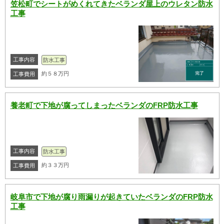
笠松町でシートがめくれてきたベランダ屋上のウレタン防水
工事
工事内容
防水工事
約５８万円
工事費用
養老町で下地が腐ってしまったベランダのFRP防水工事
工事内容
防水工事
約３３万円
工事費用
岐阜市で下地が腐り雨漏りが起きていたベランダのFRP防水
工事