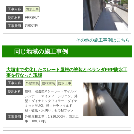
工事内容
防水工事
FRP2PLY
使用材料
約60万円
工事費用
その他の施工事例はこちら
同じ地域の施工事例
大垣市で劣化したスレート屋根の塗装とベランダFRP防水工
事を行なった現場
工事内容
外壁塗装
屋根塗装
防水工事
屋根：浸透型Mシーラー・マイルド
使用材料
シンナー・マイティーシリコン、外
壁：ダイナミックフィラー・ダイナ
ミックMUKI、軒：セラマイルド、
樋・破風・水切り：セラMフッソ
外壁屋根工事：1,916,000円、防水工
工事費用
事：180,000円