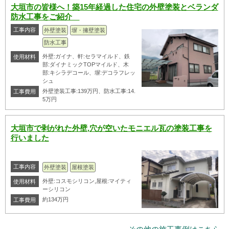
大垣市の皆様へ！築15年経過した住宅の外壁塗装とベランダ
防水工事をご紹介
工事内容
外壁塗装
塀・擁壁塗装
防水工事
外壁:ガイナ、軒:セラマイルド、鉄
使用材料
部:ダイナミックTOPマイルド、木
部:キシラデコール、塀:デコラフレッ
シュ
外壁塗装工事:139万円、防水工事:14.
工事費用
5万円
大垣市で剥がれた外壁,穴が空いたモニエル瓦の塗装工事を
行いました
工事内容
外壁塗装
屋根塗装
外壁:コスモシリコン,屋根:マイティ
使用材料
ーシリコン
約134万円
工事費用