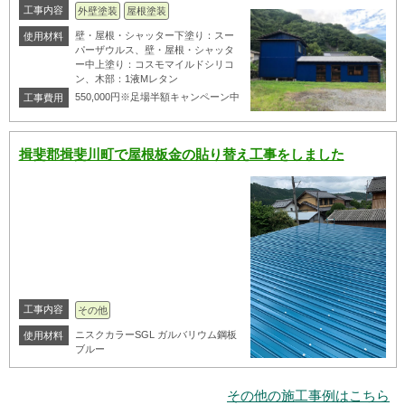
工事内容
外壁塗装
屋根塗装
壁・屋根・シャッター下塗り：スー
使用材料
パーザウルス、壁・屋根・シャッタ
ー中上塗り：コスモマイルドシリコ
ン、木部：1液Mレタン
550,000円※足場半額キャンペーン中
工事費用
揖斐郡揖斐川町で屋根板金の貼り替え工事をしました
工事内容
その他
ニスクカラーSGL ガルバリウム鋼板
使用材料
ブルー
その他の施工事例はこちら