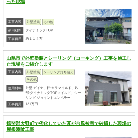
った現場
工事内容
外壁塗装
その他
ダイナミックTOP
使用材料
約１１４万
工事費用
山県市で外壁塗装とシーリング（コーキング）工事を施工し
た現場をご紹介します
工事内容
外壁塗装
シーリング打ち替え
その他
外壁:ガイナ、軒:セラマイルド、鉄
使用材料
部:ダイナミックTOPマイルド、シー
リング:ジョイントエンペラー
131万円
工事費用
揖斐郡大野町で劣化していた瓦が台風被害で破損した現場の
屋根漆喰工事