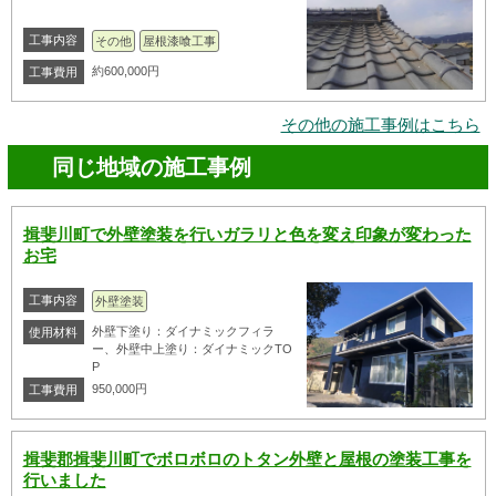
工事内容
その他
屋根漆喰工事
約600,000円
工事費用
その他の施工事例はこちら
同じ地域の施工事例
揖斐川町で外壁塗装を行いガラリと色を変え印象が変わった
お宅
工事内容
外壁塗装
外壁下塗り：ダイナミックフィラ
使用材料
ー、外壁中上塗り：ダイナミックTO
P
950,000円
工事費用
揖斐郡揖斐川町でボロボロのトタン外壁と屋根の塗装工事を
行いました