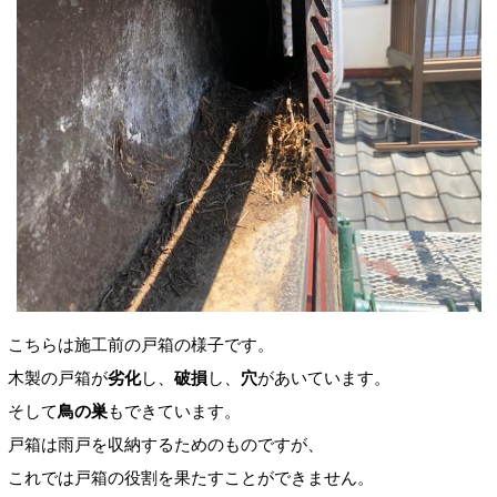
こちらは施工前の戸箱の様子です。
木製の戸箱が
劣化
し、
破損
し、
穴
があいています。
そして
鳥の巣
もできています。
戸箱は雨戸を収納するためのものですが、
これでは戸箱の役割を果たすことができません。