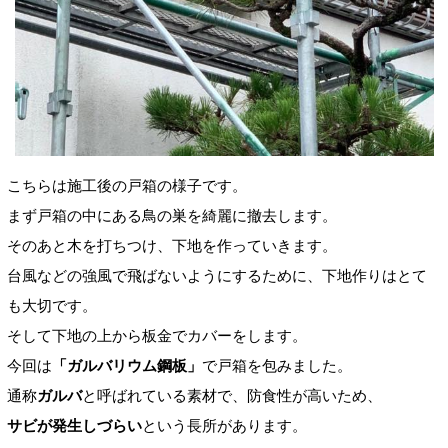
こちらは施工後の戸箱の様子です。
まず戸箱の中にある鳥の巣を綺麗に撤去します。
そのあと木を打ちつけ、下地を作っていきます。
台風などの強風で飛ばないようにするために、下地作りはとて
も大切です。
そして下地の上から板金でカバーをします。
今回は
「ガルバリウム鋼板」
で戸箱を包みました。
通称
ガルバ
と呼ばれている素材で、防食性が高いため、
サビが発生しづらい
という長所があります。