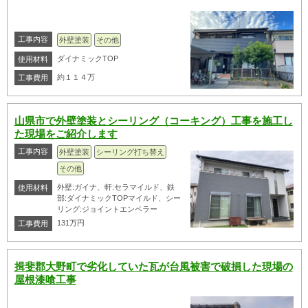
工事内容
外壁塗装
その他
ダイナミックTOP
使用材料
約１１４万
工事費用
山県市で外壁塗装とシーリング（コーキング）工事を施工し
た現場をご紹介します
工事内容
外壁塗装
シーリング打ち替え
その他
外壁:ガイナ、軒:セラマイルド、鉄
使用材料
部:ダイナミックTOPマイルド、シー
リング:ジョイントエンペラー
131万円
工事費用
揖斐郡大野町で劣化していた瓦が台風被害で破損した現場の
屋根漆喰工事