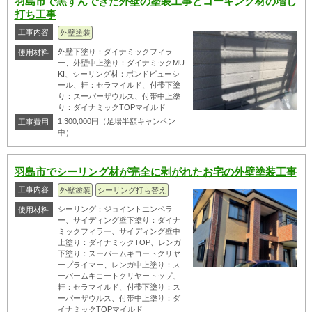
羽島市で黒ずんできた外壁の塗装工事とコーキング材の増し
打ち工事
工事内容
外壁塗装
外壁下塗り：ダイナミックフィラ
使用材料
ー、外壁中上塗り：ダイナミックMU
KI、シーリング材：ボンドビューシ
ール、軒：セラマイルド、付帯下塗
り：スーパーザウルス、付帯中上塗
り：ダイナミックTOPマイルド
1,300,000円（足場半額キャンペン
工事費用
中）
羽島市でシーリング材が完全に剥がれたお宅の外壁塗装工事
工事内容
外壁塗装
シーリング打ち替え
シーリング：ジョイントエンペラ
使用材料
ー、サイディング壁下塗り：ダイナ
ミックフィラー、サイディング壁中
上塗り：ダイナミックTOP、レンガ
下塗り：スーパームキコートクリヤ
ープライマー、レンガ中上塗り：ス
ーパームキコートクリヤートップ、
軒：セラマイルド、付帯下塗り：ス
ーパーザウルス、付帯中上塗り：ダ
イナミックTOPマイルド