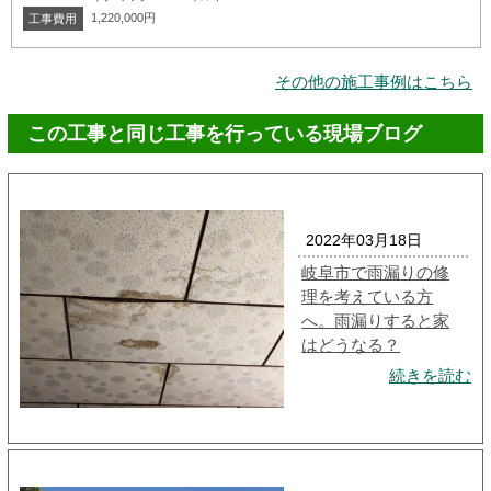
1,220,000円
工事費用
その他の施工事例はこちら
この工事と同じ工事を行っている現場ブログ
2022年03月18日
岐阜市で雨漏りの修
理を考えている方
へ。雨漏りすると家
はどうなる？
続きを読む