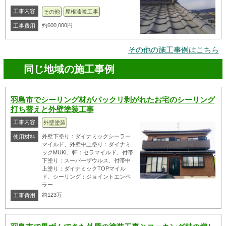
工事内容
その他
屋根漆喰工事
約600,000円
工事費用
その他の施工事例はこちら
同じ地域の施工事例
羽島市でシーリング材がパックリ剥がれたお宅のシーリング
打ち替えと外壁塗装工事
工事内容
外壁塗装
外壁下塗り：ダイナミックシーラー
使用材料
マイルド、外壁中上塗り：ダイナミ
ックMUKI、軒：セラマイルド、付帯
下塗り：スーパーザウルス、付帯中
上塗り：ダイナミックTOPマイル
ド、シーリング：ジョイントエンペ
ラー
約123万
工事費用