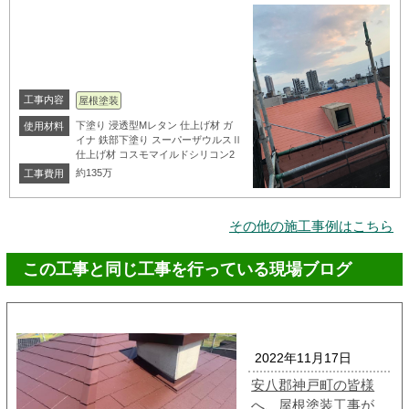
工事内容
屋根塗装
下塗り 浸透型Mレタン 仕上げ材 ガ
使用材料
イナ 鉄部下塗り スーパーザウルスⅡ
仕上げ材 コスモマイルドシリコン2
約135万
工事費用
その他の施工事例はこちら
この工事と同じ工事を行っている現場ブログ
2022年11月17日
安八郡神戸町の皆様
へ、屋根塗装工事が