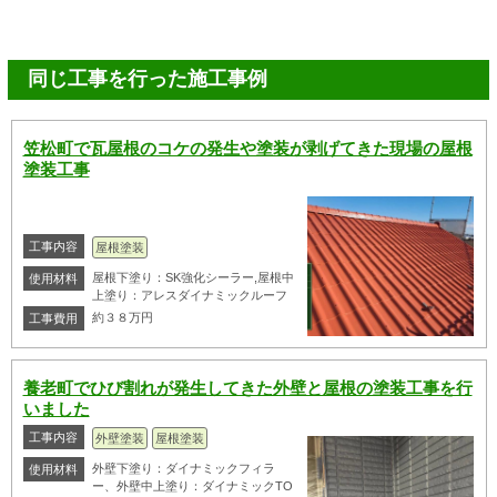
同じ工事を行った施工事例
笠松町で瓦屋根のコケの発生や塗装が剥げてきた現場の屋根
塗装工事
工事内容
屋根塗装
屋根下塗り：SK強化シーラー,屋根中
使用材料
上塗り：アレスダイナミックルーフ
約３８万円
工事費用
養老町でひび割れが発生してきた外壁と屋根の塗装工事を行
いました
工事内容
外壁塗装
屋根塗装
外壁下塗り：ダイナミックフィラ
使用材料
ー、外壁中上塗り：ダイナミックTO