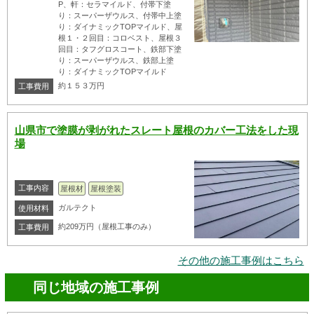
P、軒：セラマイルド、付帯下塗
り：スーパーザウルス、付帯中上塗
り：ダイナミックTOPマイルド、屋
根１・２回目：コロベスト、屋根３
回目：タフグロスコート、鉄部下塗
り：スーパーザウルス、鉄部上塗
り：ダイナミックTOPマイルド
約１５３万円
工事費用
山県市で塗膜が剥がれたスレート屋根のカバー工法をした現
場
工事内容
屋根材
屋根塗装
ガルテクト
使用材料
約209万円（屋根工事のみ）
工事費用
その他の施工事例はこちら
同じ地域の施工事例