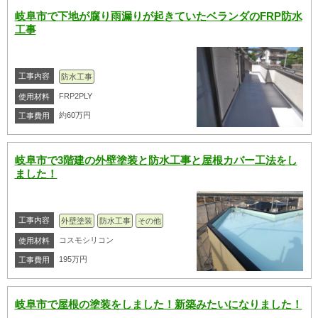
岐阜市で下地が腐り雨漏りが起きていたベランダのFRP防水
工事
工事内容
防水工事
FRP2PLY
使用材料
約60万円
工事費用
岐阜市で3階建の外壁塗装と防水工事と屋根カバー工法をし
ました！
工事内容
外壁塗装
防水工事
その他
コスモシリコン
使用材料
195万円
工事費用
岐阜市で屋根の塗装をしました！新築みたいになりました！