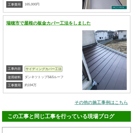
165,000円
工事費用
瑞穂市で屋根の板金カバー工法をしました
工事内容
サイディングカバー工法
ダンネツトップS&Sルーフ
使用材料
約194万
工事費用
その他の施工事例はこちら
この工事と同じ工事を行っている現場ブログ