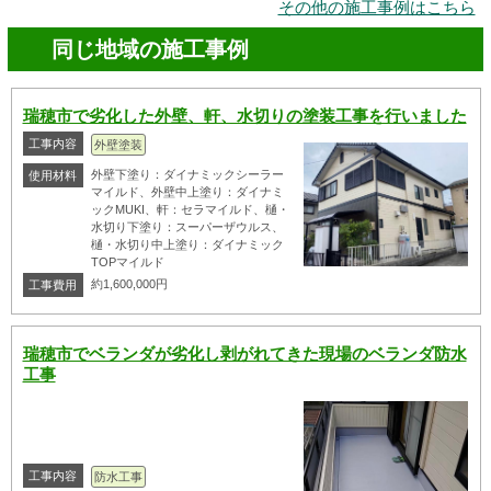
その他の施工事例はこちら
同じ地域の施工事例
瑞穂市で劣化した外壁、軒、水切りの塗装工事を行いました
工事内容
外壁塗装
外壁下塗り：ダイナミックシーラー
使用材料
マイルド、外壁中上塗り：ダイナミ
ックMUKI、軒：セラマイルド、樋・
水切り下塗り：スーパーザウルス、
樋・水切り中上塗り：ダイナミック
TOPマイルド
約1,600,000円
工事費用
瑞穂市でベランダが劣化し剥がれてきた現場のベランダ防水
工事
工事内容
防水工事