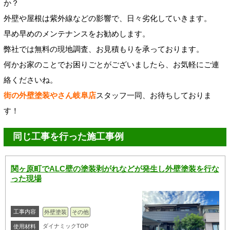
か？
外壁や屋根は紫外線などの影響で、日々劣化していきます。
早め早めのメンテナンスをお勧めします。
弊社では無料の現地調査、お見積もりを承っております。
何かお家のことでお困りごとがございましたら、お気軽にご連
絡くださいね。
街の外壁塗装やさん岐阜店
スタッフ一同、お待ちしておりま
す！
同じ工事を行った施工事例
関ヶ原町でALC壁の塗装剥がれなどが発生し外壁塗装を行な
った現場
工事内容
外壁塗装
その他
ダイナミックTOP
使用材料