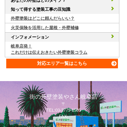
あなたの外壁はどのタイプ？
知って得する塗装工事の豆知識
外壁塗装はどこに頼んだらいい？
火災保険を活用した屋根・外壁補修
インフォメーション
岐阜店発！
これだけは伝えおきたい外壁塗装コラム
対応エリア一覧はこちら
街の外壁塗装やさん岐阜店
〒
TEL:03-3779-1505
FAX: