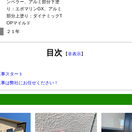
ンペラー、アルミ部分下塗
り：エポマリンGX、アルミ
部分上塗り：ダイナミックT
OPマイルド
２１年
目次
【
非表示
】
工事スタート
工事は弊社にお任せください！