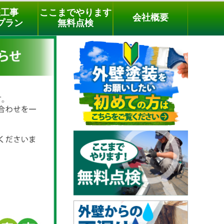
メールでのご相談
電話でのご相談
[9時～18時まで受付中]
装工事
ここまでやります
会社概要
03-3779-1505
phone
プラン
無料点検