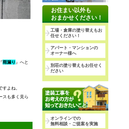
お住まい以外も
おまかせください！
工場・倉庫の塗り替えもお
任せください！
アパート・マンションの
オーナー様へ
『
雨漏り
』
へと
別荘の塗り替えもお任せく
ださい
ですよね。
ースも多く見ら
オンラインでの
無料相談・ご提案を実施