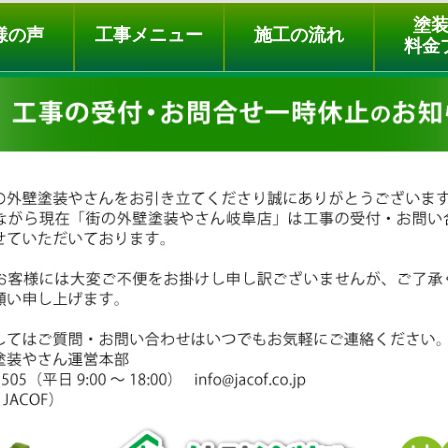
ュー
施工の流れ
会社概要
料金プラン
無料点検
塗
様の声
工事メニュー
施工の流れ
料金