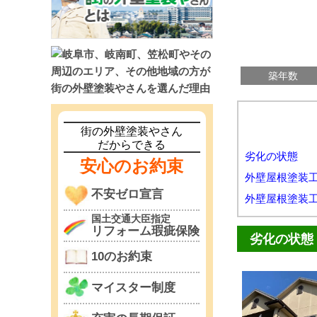
築年数
街の外壁塗装やさん
だからできる
劣化の状態
安心のお約束
外壁屋根塗装
不安ゼロ宣言
外壁屋根塗装
国土交通大臣指定
リフォーム瑕疵保険
劣化の状態
10のお約束
マイスター制度