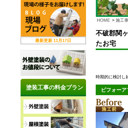
HOME
施工
不破郡関
最新更新
11月17日
たお宅
時期的に検討し
塗装工事の料金プラン
ビフォーア