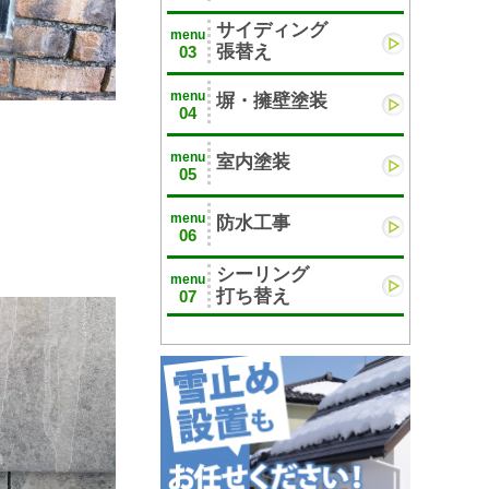
サイディング
menu
張替え
03
menu
塀・擁壁塗装
04
menu
室内塗装
05
menu
防水工事
06
シーリング
menu
打ち替え
07