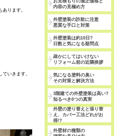
お見積もりの適正価格と
内容の見極め方
もあります。
外壁塗装の詐欺に注意
悪質な手口と対策
外壁塗装は約10日?
日数と気になる疑問点
疎かにしてはいけない
リフォーム前の近隣挨拶
していきます。
気になる塗料の臭い
その対策と解決方法
3階建ての外壁塗装は高い?
知るべき6つの真実
外壁の塗り替えと張り替
え、カバー工法どれがお
得!?
外壁材の種類の