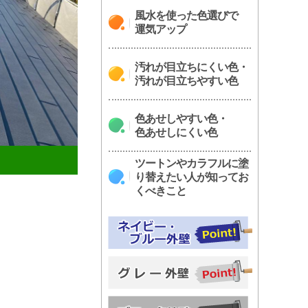
風水を使った色選びで
運気アップ
汚れが目立ちにくい色・
汚れが目立ちやすい色
色あせしやすい色・
色あせしにくい色
ツートンやカラフルに塗
り替えたい人が知ってお
くべきこと
円