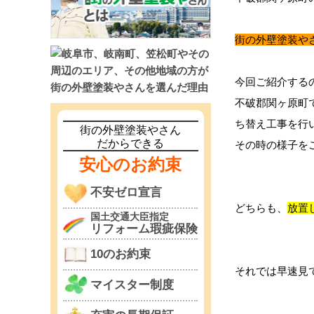
街の
外壁塗装や
今回ご紹介する
不破郡関ヶ原町
ち替え工事を行
街の外壁塗装やさん
だからできる
その時の様子を
安心のお約束
不安ゼロ宣言
どちらも、
放置
国土交通大臣指定
リフォーム瑕疵保険
10のお約束
それでは早速見
マイスター制度