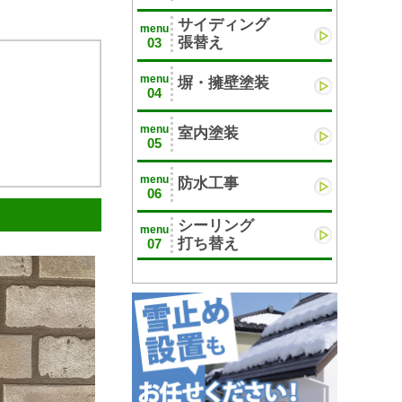
サイディング
menu
張替え
03
menu
塀・擁壁塗装
04
menu
室内塗装
05
menu
防水工事
06
シーリング
menu
打ち替え
07