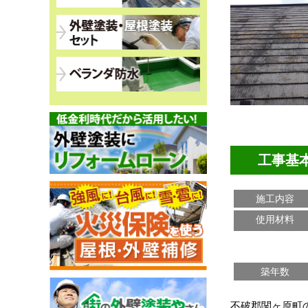
工事基
施工内容
使用材料
築年数
不破郡関ヶ原町