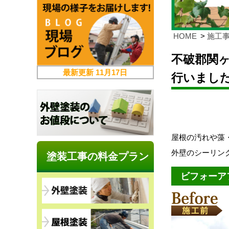
HOME
施工
不破郡関
最新更新
11月17日
行いまし
屋根の汚れや藻
外壁のシーリン
塗装工事の料金プラン
ビフォーア