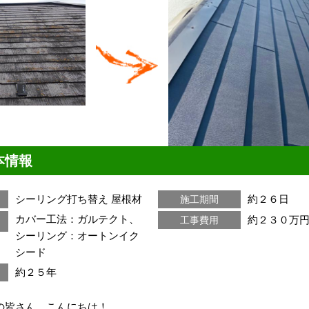
本情報
シーリング打ち替え
屋根材
約２６日
施工期間
カバー工法：ガルテクト、
約２３０万
工事費用
シーリング：オートンイク
シード
約２５年
の皆さん、こんにちは！