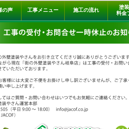
ュー
施工の流れ
会社概要
料金プラン
無料点検
塗
様の声
工事メニュー
施工の流れ
料金