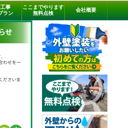
メールでのご相談
電話でのご相談
[9時～18時まで受付中]
装工事
ここまでやります
会社概要
03-3779-1505
phone
プラン
無料点検