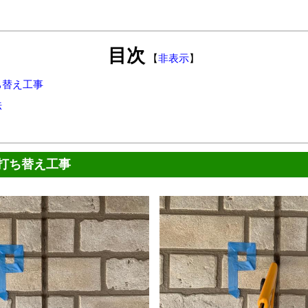
目次
【
非表示
】
ち替え工事
法
打ち替え工事