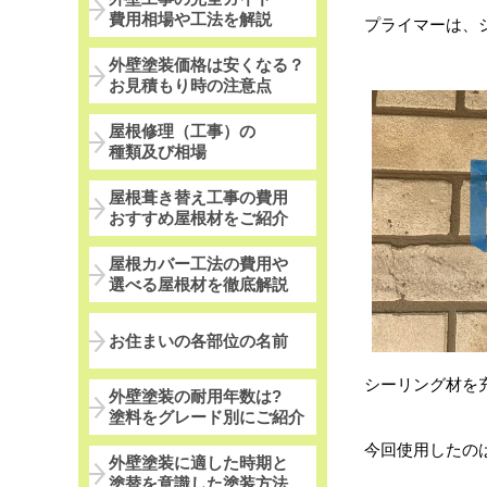
費用相場や工法を解説
プライマーは、
外壁塗装価格は安くなる？
お見積もり時の注意点
屋根修理（工事）の
種類及び相場
屋根葺き替え工事の費用
おすすめ屋根材をご紹介
屋根カバー工法の費用や
選べる屋根材を徹底解説
お住まいの各部位の名前
シーリング材を
外壁塗装の耐用年数は?
塗料をグレード別にご紹介
今回使用したの
外壁塗装に適した時期と
塗替を意識した塗装方法