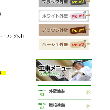
す！
シーリングの打
す！
menu
外壁塗装
01
menu
屋根塗装
02