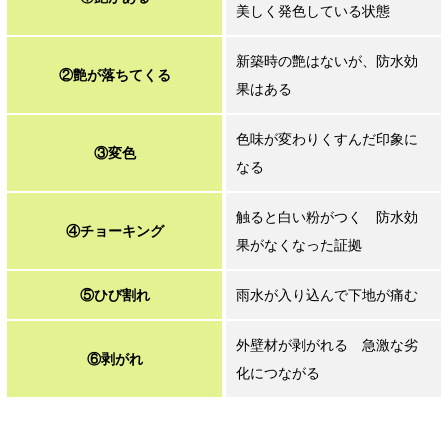
美しく発色している状態
新築時の艶はないが、防水効
②艶が落ちてくる
果はある
色味が変わりくすんだ印象に
③変色
なる
触ると白い粉がつく 防水効
④チョーキング
果がなくなった証拠
⑤ひび割れ
雨水が入り込んで下地が痛む
外壁材が剥がれる 急激な劣
⑥剥がれ
化につながる