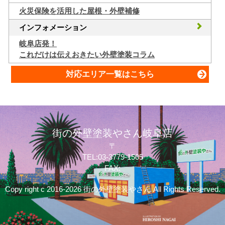
火災保険を活用した屋根・外壁補修
インフォメーション
岐阜店発！
これだけは伝えおきたい外壁塗装コラム
対応エリア一覧はこちら
街の外壁塗装やさん岐阜店
〒
TEL:03-3779-1505
FAX:
Copy right c 2016-2026 街の外壁塗装やさん All Rights Reserved.