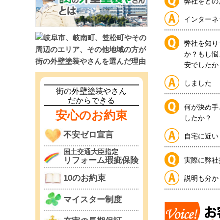
弊社をどの
インターネ
弊社を知り
か？もし悩
安でしたか
しました
街の外壁塗装やさん
だからできる
何が決め手
安心のお約束
したか？
不安ゼロ宣言
自宅に近い
国土交通大臣指定
リフォーム瑕疵保険
実際に弊社
10のお約束
説明も分か
マイスター制度