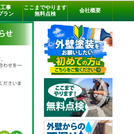
メールでのご相談
電話でのご相談
[9時～18時まで受付中]
装工事
ここまでやります
会社概要
03-3779-1505
phone
プラン
無料点検