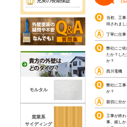
充実の長期保証
当初、工事
待されまし
丁寧に仕事
弊社にご依
たか？した
か？
西川電機
弊社に工事
モルタル
か？
親切に分か
工事が終わ
窯業系
事、嬉しか
サイディング