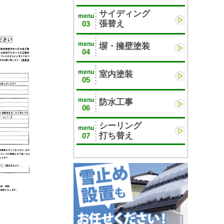
サイディング
menu
張替え
03
menu
塀・擁壁塗装
04
menu
室内塗装
05
menu
防水工事
06
シーリング
menu
打ち替え
07