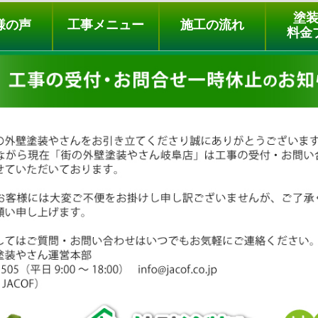
ュー
施工の流れ
会社概要
料金プラン
無料点検
塗
様の声
工事メニュー
施工の流れ
料金