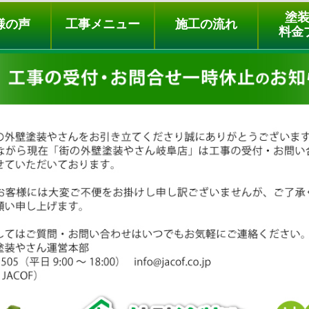
ュー
施工の流れ
会社概要
料金プラン
無料点検
塗
様の声
工事メニュー
施工の流れ
料金