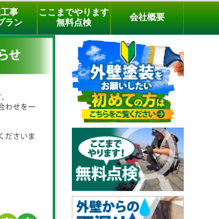
メールでのご相談
電話でのご相談
[9時～18時まで受付中]
装工事
ここまでやります
会社概要
03-3779-1505
phone
プラン
無料点検