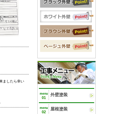
来ましたら幸い
menu
外壁塗装
01
。
menu
屋根塗装
02