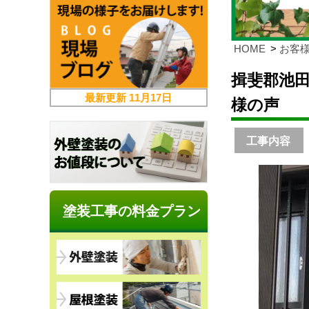
HOME
お客
揖斐郡池
最新更新
11月17日
様の声
工事内容
塗装工事の料金プラン