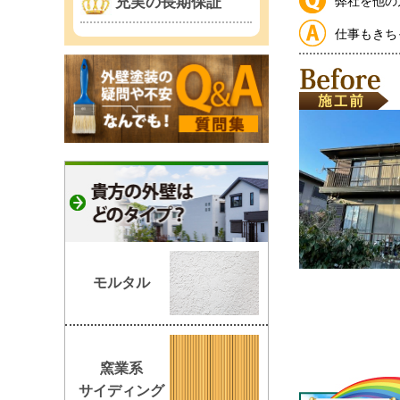
充実の長期保証
弊社を他の
仕事
もきち
モルタル
窯業系
サイディング