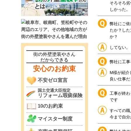
そろそろ劣
しかった。
弊社にご依
たか？した
か？
してない。
街の外壁塗装やさん
だからできる
弊社に工事
安心のお約束
M様が紹介
良い仕事だ
不安ゼロ宣言
国土交通大臣指定
工事が終わ
リフォーム瑕疵保険
です
10のお約束
すべての職
今まで自分
マイスター制度