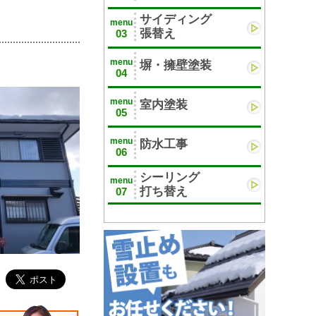
サイディング
menu
張替え
03
menu
塀・擁壁塗装
04
menu
室内塗装
05
menu
防水工事
06
シーリング
menu
打ち替え
07