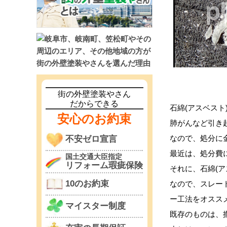
街の外壁塗装やさん
だからできる
石綿(アスベスト
安心のお約束
肺がんなど引き
なので、処分に
不安ゼロ宣言
最近は、処分費
国土交通大臣指定
リフォーム瑕疵保険
それに、石綿(
10のお約束
なので、スレー
ー工法をオスス
マイスター制度
既存のものは、