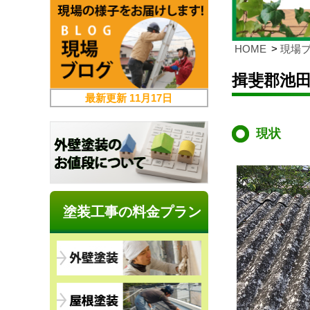
HOME
現場
揖斐郡池
最新更新
11月17日
現状
塗装工事の料金プラン