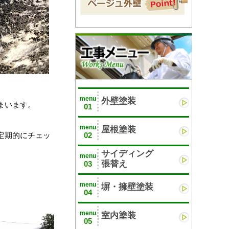
menu
外壁塗装
まいます。
01
menu
屋根塗装
02
定期的にチェッ
サイディング
menu
張替え
03
menu
塀・擁壁塗装
04
menu
室内塗装
05