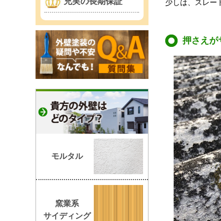
充実の長期保証
少しは、スレー
押さえが
モルタル
窯業系
サイディング