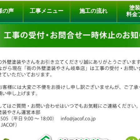
ュー
施工の流れ
会社概要
料金プラン
無料点検
塗
様の声
工事メニュー
施工の流れ
料金