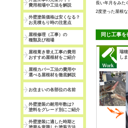
長い年月をみた
費用相場や工法を解説
2度塗った屋根
外壁塗装価格は安くなる？
お見積もり時の注意点
同じ工事を
屋根修理（工事）の
種類及び相場
瑞
屋根葺き替え工事の費用
し
おすすめ屋根材をご紹介
屋根カバー工法の費用や
選べる屋根材を徹底解説
お住まいの各部位の名前
外壁塗装の耐用年数は?
塗料をグレード別にご紹介
外壁塗装に適した時期と
塗替を意識した塗装方法