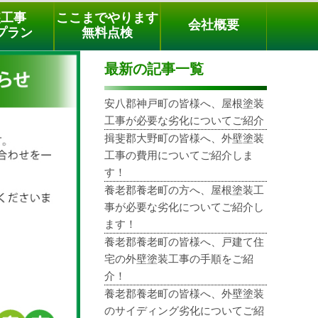
メールでのご相談
電話でのご相談
[9時～18時まで受付中]
装工事
ここまでやります
会社概要
03-3779-1505
phone
プラン
無料点検
最新の記事一覧
安八郡神戸町の皆様へ、屋根塗装
工事が必要な劣化についてご紹介
揖斐郡大野町の皆様へ、外壁塗装
工事の費用についてご紹介しま
す！
養老郡養老町の方へ、屋根塗装工
事が必要な劣化についてご紹介し
ます！
養老郡養老町の皆様へ、戸建て住
宅の外壁塗装工事の手順をご紹
介！
養老郡養老町の皆様へ、外壁塗装
のサイディング劣化についてご紹