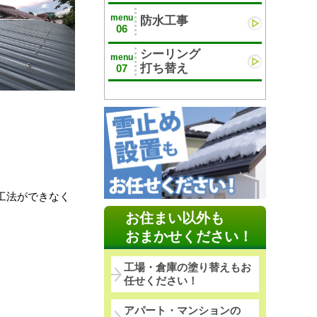
menu
防水工事
06
シーリング
menu
打ち替え
07
。
工法ができなく
お住まい以外も
おまかせください！
工場・倉庫の塗り替えもお
任せください！
アパート・マンションの