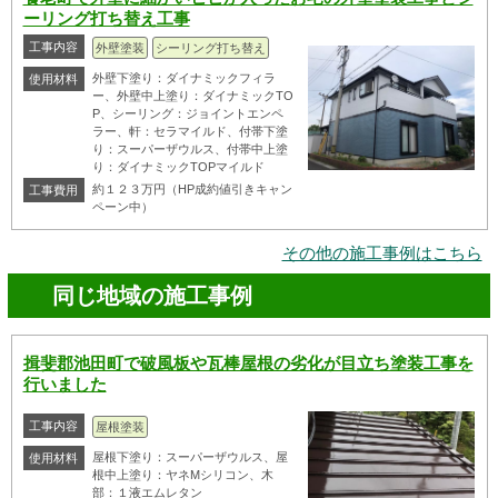
ーリング打ち替え工事
工事内容
外壁塗装
シーリング打ち替え
外壁下塗り：ダイナミックフィラ
使用材料
ー、外壁中上塗り：ダイナミックTO
P、シーリング：ジョイントエンペ
ラー、軒：セラマイルド、付帯下塗
り：スーパーザウルス、付帯中上塗
り：ダイナミックTOPマイルド
約１２３万円（HP成約値引きキャン
工事費用
ペーン中）
その他の施工事例はこちら
同じ地域の施工事例
揖斐郡池田町で破風板や瓦棒屋根の劣化が目立ち塗装工事を
行いました
工事内容
屋根塗装
屋根下塗り：スーパーザウルス、屋
使用材料
根中上塗り：ヤネMシリコン、木
部：１液エムレタン