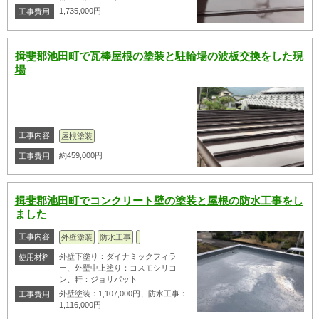
1,735,000円
工事費用
揖斐郡池田町で瓦棒屋根の塗装と駐輪場の波板交換をした現
場
工事内容
屋根塗装
約459,000円
工事費用
揖斐郡池田町でコンクリート壁の塗装と屋根の防水工事をし
ました
工事内容
外壁塗装
防水工事
外壁下塗り：ダイナミックフィラ
使用材料
ー、外壁中上塗り：コスモシリコ
ン、軒：ジョリパット
外壁塗装：1,107,000円、防水工事：
工事費用
1,116,000円