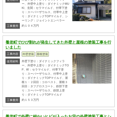
ー、外壁中上塗り：ダイナミックMU
KI、玄関：セラマイルド、付帯下塗
り：スーパーザウルス、付帯中上塗
り：ダイナミックTOPマイルド、シ
ーリング：ジョイントエンペラー
約１０４万円
工事費用
養老町でひび割れが発生してきた外壁と屋根の塗装工事を行
いました
工事内容
外壁塗装
屋根塗装
外壁下塗り：ダイナミックフィラ
使用材料
ー、外壁中上塗り：ダイナミックTO
P、軒：セラマイルド、付帯下塗
り：スーパーザウルス、付帯中上塗
り：ダイナミックTOPマイルド、屋
根１・２回目：コロベスト、屋根３
回目：タフグロスコート、鉄部下塗
り：スーパーザウルス、鉄部上塗
り：ダイナミックTOPマイルド
約１５３万円
工事費用
養老町で外壁に細かいヒビが入ったお宅の外壁塗装工事とシ