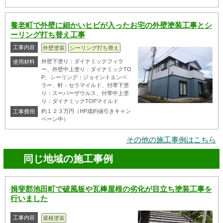
養老町で外壁に細かいヒビが入ったお宅の外壁塗装工事とシ
ーリング打ち替え工事
工事内容
外壁塗装
シーリング打ち替え
外壁下塗り：ダイナミックフィラ
使用材料
ー、外壁中上塗り：ダイナミックTO
P、シーリング：ジョイントエンペ
ラー、軒：セラマイルド、付帯下塗
り：スーパーザウルス、付帯中上塗
り：ダイナミックTOPマイルド
約１２３万円（HP成約値引きキャン
工事費用
ペーン中）
その他の施工事例はこちら
同じ地域の施工事例
揖斐郡池田町で破風板や瓦棒屋根の劣化が目立ち塗装工事を
行いました
工事内容
屋根塗装