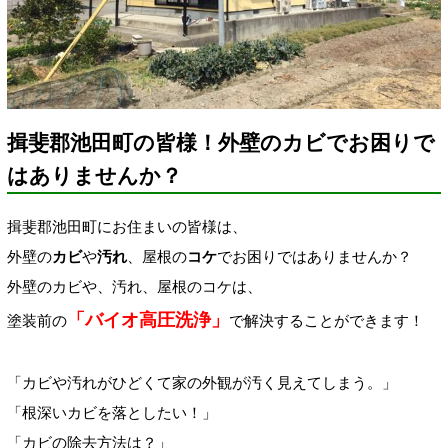
揖斐郡池田町の皆様！外壁のカビでお困りで
はありませんか？
揖斐郡池田町にお住まいの皆様は、
外壁の
カビ
や
汚れ
、屋根の
コケ
でお困りではありませんか？
外壁のカビや、汚れ、屋根のコケは、
「バイオ高圧洗浄」
塗装前の
で解決することができます！
「カビや汚れがひどくて家の外観が汚く見えてしまう。」
「根深いカビを落としたい！」
「カビの除去方法は？」