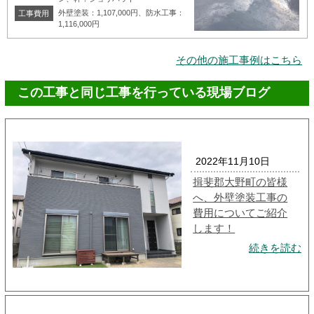
外壁塗装：1,107,000円、防水工事：
工事費用
1,116,000円
その他の施工事例はこちら
この工事と同じ工事を行っている現場ブログ
2022年11月10日
揖斐郡大野町の皆様
へ、外壁塗装工事の
費用についてご紹介
します！
続きを読む