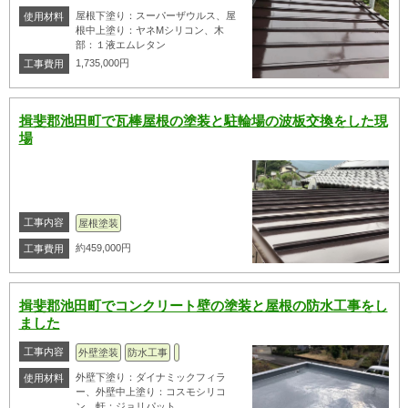
屋根下塗り：スーパーザウルス、屋
使用材料
根中上塗り：ヤネMシリコン、木
部：１液エムレタン
1,735,000円
工事費用
揖斐郡池田町で瓦棒屋根の塗装と駐輪場の波板交換をした現
場
工事内容
屋根塗装
約459,000円
工事費用
揖斐郡池田町でコンクリート壁の塗装と屋根の防水工事をし
ました
工事内容
外壁塗装
防水工事
外壁下塗り：ダイナミックフィラ
使用材料
ー、外壁中上塗り：コスモシリコ
ン、軒：ジョリパット