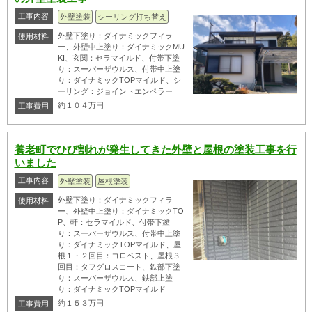
工事内容
外壁塗装
シーリング打ち替え
外壁下塗り：ダイナミックフィラ
使用材料
ー、外壁中上塗り：ダイナミックMU
KI、玄関：セラマイルド、付帯下塗
り：スーパーザウルス、付帯中上塗
り：ダイナミックTOPマイルド、シ
ーリング：ジョイントエンペラー
約１０４万円
工事費用
養老町でひび割れが発生してきた外壁と屋根の塗装工事を行
いました
工事内容
外壁塗装
屋根塗装
外壁下塗り：ダイナミックフィラ
使用材料
ー、外壁中上塗り：ダイナミックTO
P、軒：セラマイルド、付帯下塗
り：スーパーザウルス、付帯中上塗
り：ダイナミックTOPマイルド、屋
根１・２回目：コロベスト、屋根３
回目：タフグロスコート、鉄部下塗
り：スーパーザウルス、鉄部上塗
り：ダイナミックTOPマイルド
約１５３万円
工事費用