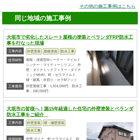
その他の施工事例はこちら
同じ地域の施工事例
大垣市で劣化したスレート屋根の塗装とベランダFRP防水工
事を行なった現場
工事内容
外壁塗装
屋根塗装
防水工事
屋根：浸透型Mシーラー・マイルド
使用材料
シンナー・マイティーシリコン、外
壁：ダイナミックフィラー・ダイナ
ミックMUKI、軒：セラマイルド、
樋・破風・水切り：セラMフッソ
外壁屋根工事：1,916,000円、防水工
工事費用
事：180,000円
大垣市の皆様へ！築15年経過した住宅の外壁塗装とベランダ
防水工事をご紹介
工事内容
外壁塗装
塀・擁壁塗装
防水工事
外壁:ガイナ、軒:セラマイルド、鉄
使用材料