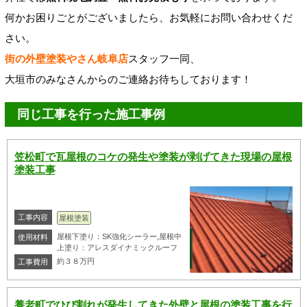
何かお困りごとがございましたら、お気軽にお問い合わせくだ
さい。
街の外壁塗装やさん岐阜店
スタッフ一同、
大垣市のみなさんからのご連絡お待ちしております！
同じ工事を行った施工事例
笠松町で瓦屋根のコケの発生や塗装が剥げてきた現場の屋根
塗装工事
工事内容
屋根塗装
屋根下塗り：SK強化シーラー,屋根中
使用材料
上塗り：アレスダイナミックルーフ
約３８万円
工事費用
養老町でひび割れが発生してきた外壁と屋根の塗装工事を行