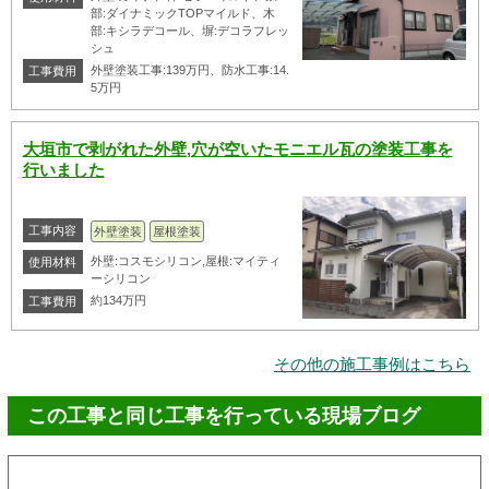
部:ダイナミックTOPマイルド、木
部:キシラデコール、塀:デコラフレッ
シュ
外壁塗装工事:139万円、防水工事:14.
工事費用
5万円
大垣市で剥がれた外壁,穴が空いたモニエル瓦の塗装工事を
行いました
工事内容
外壁塗装
屋根塗装
外壁:コスモシリコン,屋根:マイティ
使用材料
ーシリコン
約134万円
工事費用
その他の施工事例はこちら
この工事と同じ工事を行っている現場ブログ