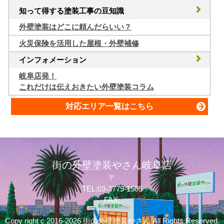
知って得する塗装工事の豆知識
外壁塗装はどこに頼んだらいい？
火災保険を活用した屋根・外壁補修
インフォメーション
岐阜店発！
これだけは伝えおきたい外壁塗装コラム
対応エリア一覧はこちら
街の外壁塗装やさん岐阜店
〒
TEL:03-3779-1505
FAX:
Copy right c 2016-2026 街の外壁塗装やさん All Rights Reserved.