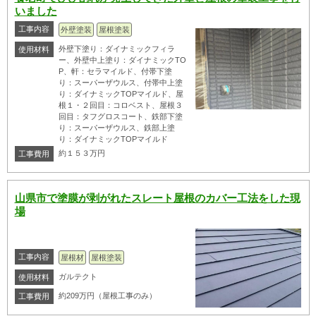
いました
工事内容
外壁塗装
屋根塗装
外壁下塗り：ダイナミックフィラ
使用材料
ー、外壁中上塗り：ダイナミックTO
P、軒：セラマイルド、付帯下塗
り：スーパーザウルス、付帯中上塗
り：ダイナミックTOPマイルド、屋
根１・２回目：コロベスト、屋根３
回目：タフグロスコート、鉄部下塗
り：スーパーザウルス、鉄部上塗
り：ダイナミックTOPマイルド
約１５３万円
工事費用
山県市で塗膜が剥がれたスレート屋根のカバー工法をした現
場
工事内容
屋根材
屋根塗装
ガルテクト
使用材料
約209万円（屋根工事のみ）
工事費用